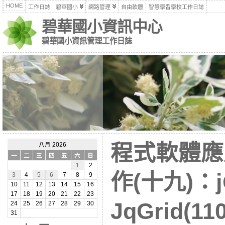
HOME
工作日誌
碧華國小
網路管理
自由軟體
智慧學習學校工作日誌
碧華國小資訊中心
碧華國小資訊管理工作日誌
程式軟體應
八月 2026
一
二
三
四
五
六
日
1
2
作(十九)：j
3
4
5
6
7
8
9
10
11
12
13
14
15
16
17
18
19
20
21
22
23
JqGrid(11
24
25
26
27
28
29
30
31