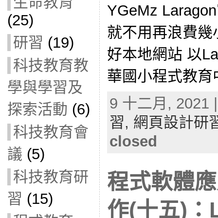
生命教育
YGeMz Larag
(25)
就不用再浪費幾
研習
(19)
好本地網站 以La
科技教育教
華國小程式教育中心-
學與學習及
9 十二月, 2021 |
探索活動
(6)
習,
網頁設計研
科技教育會
closed
議
(5)
科技教育研
程式軟體應
習
(15)
作(十五)：La