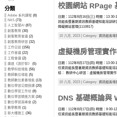
校園網站 RPage 
分類
Adobe 系列課程
(8)
日期：112年8月16日(三) 時間：13:
NAS
(73)
訊組長暨暑期資訊教師基礎知能培訓研習實
人工智慧AI
(87)
障礙網站管理(1110817)
創客教育
(30)
10 八月, 2023 | Category:
資訊組長增
創客教育會議
(2)
創客教育研習
(32)
工作日誌
(156)
虛擬機房管理實作(1
工作會議
(22)
工程會議
(2)
日期：112年8月17日(四) 時間：13:
廣達《游於智》
(5)
任資訊組長暨暑期資訊教師基礎知能培訓研習實
教學科技增能
(56)
結： 教研中心研習：虛擬機房管理實作＆DN
教師數位增能
(5)
教師數位素養增能
(13)
10 八月, 2023 | Category:
資訊組長增
數位學習公開授課
(20)
數位學習工作坊
(8)
DNS 基礎概論與 We
數位學習精進方案
(16)
數位學習高峰會
(2)
數學教育
(1)
日期：112年8月17日(四) 時間：9:0
新大樓施工
(36)
任資訊組長暨暑期資訊教師基礎知能培訓研習實施