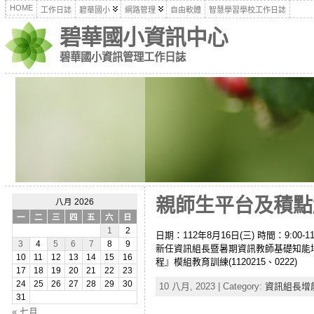
HOME
工作日誌
碧華國小
網路管理
自由軟體
智慧學習學校工作日誌
碧華國小資訊中心
碧華國小資訊管理工作日誌
親師生平台及積點趣系
八月 2026
一
二
三
四
五
六
日
1
2
日期：112年8月16日(三) 時間：9:00-11:
3
4
5
6
7
8
9
新任資訊組長暨暑期資訊教師基礎知能培
10
11
12
13
14
15
16
程』模組教育訓練(1120215、0222)
17
18
19
20
21
22
23
24
25
26
27
28
29
30
10 八月, 2023 | Category:
資訊組長增
31
« 七月