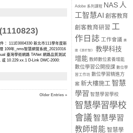
人
NAS
Adobe 系列課程
工智慧AI
創客教育
工
創客教育研習
10823)
作日誌
工作會議
廣
文和附件： 111E0004330 新北市111學年度新
教學科技
109年_nms智慧網管系統_20210316
達《游於智》
 Manual 臺灣學術網路 TANet 網路品質測試
增能
教師數位素養增能
10.229.xx.1 D-Link DWC-2000:
數位學習公開授課
數位學
數位學習精進方
習工作坊
智慧
新大樓施工
案
學習
智慧學習學校
Older Entries »
智慧學習學校
會議
智慧學習
教師增能
智慧學