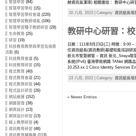
智慧學習
(84)
赫資訊吳漢璋) 相關連結： 教研中心研習：
智慧學習學校
(15)
10 八月, 2023 | Category:
資訊組長增
智慧學習學校會議
(220)
智慧學習教師增能
(106)
智慧學習種子教師研習
(28)
教研中心研習：校園
生命教育
(25)
研習
(19)
日期：111年8月23日(三) 時間：9:00 – 1
科技教育教學與學習及探索
任資訊組長(資訊教師)基礎知能培訓研習實施計畫
活動
(6)
新北市智慧網管 – 資訊 新北_Siraya智慧網管網
科技教育會議
(5)
系統(IPv6) 臺灣學術網路 TANet 網路品質測試系統
科技教育研習
(15)
10.253.xx.1 Cisco Identity Services E
程式教育
(40)
程式教育會議
(21)
23 八月, 2022 | Category:
資訊組長增
程式教育研習
(44)
程式設計研習
(26)
網站維運
(152)
« Newer Entries
網路管理
(38)
網頁設計
(13)
網頁設計研習
(13)
線上教學研習
(4)
資訊教育研習
(48)
資訊教育輔導團
(113)