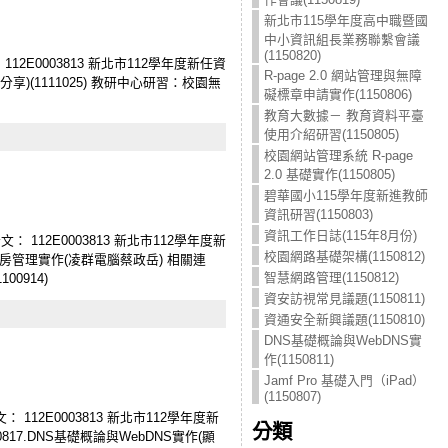
新北市115學年度高中職暨國
中小資訊組長業務聯繫會議
(1150820)
12E0003813 新北市112學年度新任資
R-page 2.0 網站管理與無障
(1111025) 教研中心研習：校園無
礙標章申請實作(1150806)
教育大數據－ 教育資料平臺
使用介紹研習(1150805)
校園網站管理系統 R-page
2.0 基礎實作(1150805)
碧華國小115學年度新進教師
資訊研習(1150803)
資訊工作日誌(115年8月份)
 112E0003813 新北市112學年度新
校園網路基礎架構(1150812)
擬機房管理實作(凌群電腦蔡政岳) 相關連
智慧網路管理(1150812)
0914)
資安訪視常見議題(1150811)
資通安全新興議題(1150810)
DNS基礎概論與WebDNS實
作(1150811)
Jamf Pro 基礎入門（iPad）
(1150807)
 112E0003813 新北市112學年度新
分類
817.DNS基礎概論與WebDNS實作(顯