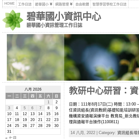
HOME
工作日誌
碧華國小
網路管理
自由軟體
智慧學習學校工作日誌
碧華國小資訊中心
碧華國小資訊管理工作日誌
教研中心研習：資安
八月 2026
一
二
三
四
五
六
日
1
2
日期：111年8月17日(二) 時間：13:00 – 
3
4
5
6
7
8
9
任資訊組長(資訊教師)基礎知能培訓研習
10
11
12
13
14
15
16
機構資安通報演練平台 教育局_新北教研
17
18
19
20
21
22
23
理與通報平台操作(1100811)
24
25
26
27
28
29
30
31
14 八月, 2022 | Category:
資訊組長增
« 七月