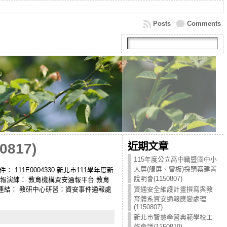
Posts
Comments
近期文章
17)
115年度公立高中職暨國中小
大屏(觸屏、雷板)採購案建置
文和附件： 111E0004330 新北市111學年度新
說明會(1150807)
通報演練： 教育機構資安通報平台 教育
相關連結： 教研中心研習：資安事件通報處
資通安全維護計畫撰寫與教
育體系資安通報應變處理
(1150807)
新北市智慧學習典範學校工
作會議(1150819)