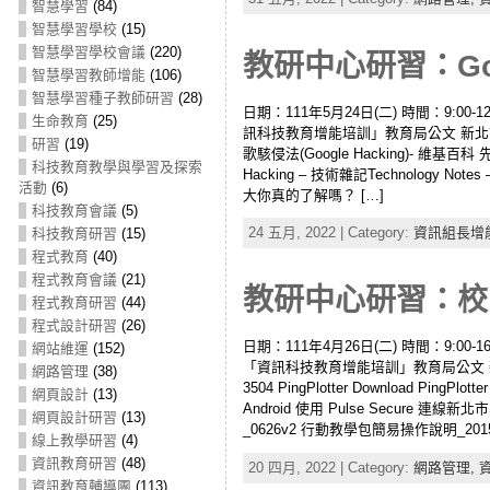
智慧學習
(84)
智慧學習學校
(15)
智慧學習學校會議
(220)
教研中心研習：Goog
智慧學習教師增能
(106)
智慧學習種子教師研習
(28)
日期：111年5月24日(二) 時間：9:00-12
生命教育
(25)
訊科技教育增能培訓」教育局公文 新北市1
研習
(19)
歌駭侵法(Google Hacking)- 維基百科 
科技教育教學與學習及探索
Hacking – 技術雜記Technology Notes – 
活動
(6)
大你真的了解嗎？ […]
科技教育會議
(5)
24 五月, 2022 | Category:
資訊組長增
科技教育研習
(15)
程式教育
(40)
程式教育會議
(21)
教研中心研習：校園網
程式教育研習
(44)
程式設計研習
(26)
日期：111年4月26日(二) 時間：9:00-16
網站維運
(152)
「資訊科技教育增能培訓」教育局公文 新北
網路管理
(38)
3504 PingPlotter Download PingPlot
網頁設計
(13)
Android 使用 Pulse Secure 連線
網頁設計研習
(13)
_0626v2 行動教學包簡易操作說明_20150422v
線上教學研習
(4)
資訊教育研習
(48)
20 四月, 2022 | Category:
網路管理,
資訊教育輔導團
(113)