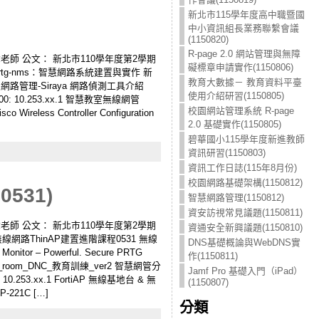
新北市115學年度高中職暨國
中小資訊組長業務聯繫會議
(1150820)
R-page 2.0 網站管理與無障
 講師：李煒老師 公文： 新北市110學年度第2學期
礙標章申請實作(1150806)
g-nms：智慧網路系統建置與實作 新
教育大數據－ 教育資料平臺
市智慧網路管理-Siraya 網路偵測工具介紹
使用介紹研習(1150805)
WC-2000: 10.253.xx.1 智慧教室無線網管
校園網站管理系統 R-page
reless Controller Configuration
2.0 基礎實作(1150805)
碧華國小115學年度新進教師
資訊研習(1150803)
資訊工作日誌(115年8月份)
校園網路基礎架構(1150812)
531)
智慧網路管理(1150812)
資安訪視常見議題(1150811)
 講師：李煒老師 公文： 新北市110學年度第2學期
資通安全新興議題(1150810)
路ThinAP建置進階課程0531 無線
DNS基礎概論與WebDNS實
r – Powerful. Secure PRTG
作(1150811)
t_room_DNC_教育訓練_ver2 智慧網管分
Jamf Pro 基礎入門（iPad）
: 10.253.xx.1 FortiAP 無線基地台 & 無
(1150807)
221C […]
分類