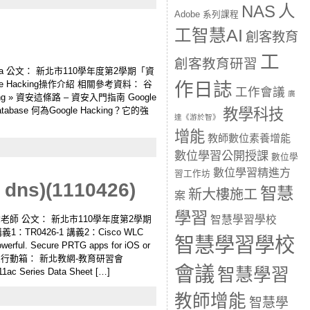
人
NAS
Adobe 系列課程
工智慧AI
創客教育
工
創客教育研習
nn-cja 公文： 新北市110學年度第2學期「資
acking操作介紹 相關參考資料： 谷
作日誌
工作會議
廣
king » 資安這條路 – 資安入門指南 Google
ng Database 何為Google Hacking？它的強
教學科技
達《游於智》
增能
教師數位素養增能
數位學習公開授課
數位學
數位學習精進方
習工作坊
)(1110426)
智慧
新大樓施工
案
學習
智慧學習學校
 講師：李煒老師 公文： 新北市110學年度第2學期
0426-1 講義2：Cisco WLC
智慧學習學校
rful. Secure PRTG apps for iOS or
台 & 無線行動箱： 新北教網-教育研習會
會議
智慧學習
Series Data Sheet […]
教師增能
智慧學