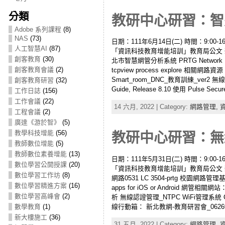
分類
教研中心研習：智慧
Adobe 系列課程
(8)
NAS
(73)
日期：111年6月14日(二) 時間：9:00-16
人工智慧AI
(87)
「資訊科技教育增能培訓」教育局公文 新
創客教育
(30)
北市智慧網管分析系統 PRTG Network M
創客教育會議
(2)
tcpview process explore 相關網路資源： 
Smart_room_DNC_教育訓練_ver2 無線認證管理_
創客教育研習
(32)
Guide, Release 8.10 使用 Pulse Secur
工作日誌
(156)
工作會議
(22)
14 六月, 2022 | Category:
網路管理,
工程會議
(2)
廣達《游於智》
(5)
教學科技增能
(56)
教研中心研習：無線網路
教師數位增能
(5)
教師數位素養增能
(13)
日期：111年5月31日(二) 時間：9:00-16
數位學習公開授課
(20)
「資訊科技教育增能培訓」教育局公文 新
數位學習工作坊
(8)
網路0531 LC 3504-prtg 校園網路管理基礎
數位學習精進方案
(16)
apps for iOS or Android 網
數位學習高峰會
(2)
析 無線認證管理_NTPC WiFi管理系統 Cisco Wi
線行動箱： 新北教網-教育研習會_0626v2 行
數學教育
(1)
新大樓施工
(36)
31 五月, 2022 | Category:
網路管理,