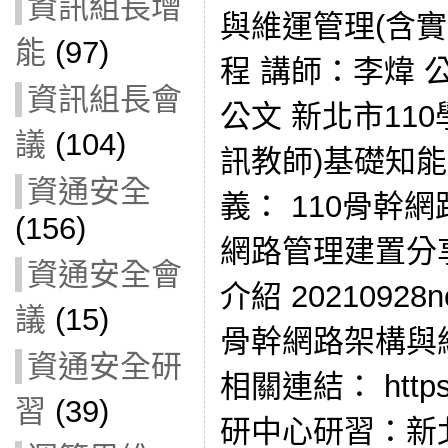
資訊組長增
與維運管理(含實
能
(97)
程 講師：李煒 公文
資訊組長會
公文 新北市11
議
(104)
訊教師)基礎知
資通安全
義： 110骨幹網
(156)
網路管理建置分享
資通安全會
介紹 20210928
議
(15)
骨幹網路架構與
資通安全研
相關連結： https:/
習
(39)
研中心研習：新