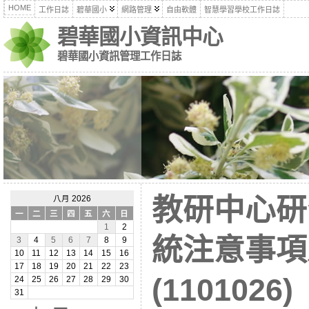
HOME
工作日誌
碧華國小
網路管理
自由軟體
智慧學習學校工作日誌
碧華國小資訊中心
碧華國小資訊管理工作日誌
教研中心研
八月 2026
一
二
三
四
五
六
日
1
2
統注意事項
3
4
5
6
7
8
9
10
11
12
13
14
15
16
17
18
19
20
21
22
23
(1101026)
24
25
26
27
28
29
30
31