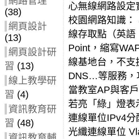
網路管理
心無線網路設定
(38)
校園網路知識：
網頁設計
線存取點（英語：Wir
(13)
Point，縮寫
網頁設計研
線基地台，不支援
習
(13)
DNS…等服務
線上教學研
當教室AP與客
習
(4)
若亮「綠」燈表
資訊教育研
連線單位IPv4分
習
(48)
光纖連線單位 Vla
資訊教育輔