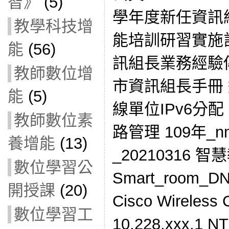
智》
(5)
學年度新任資訊
教學科技增
能培訓研習實施計畫
能
(56)
訊組長業務經驗
教師數位增
市資訊組長手冊 
能
(5)
線單位IPv6分
教師數位素
路管理 109年_
養增能
(13)
_20210316 
數位學習公
Smart_room_
開授課
(20)
Cisco Wireless 
數位學習工
10.228.xxx.1