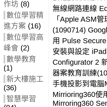
作坊
(8)
無線網路連線 Ed
數位學習精
「Apple AS
進方案
(16)
(1090714) Go
數位學習高
用 Pulse Sec
峰會
(2)
安裝與設定 iPad 
數學教育
Configurato
(1)
器案教育訓練(10906
新大樓施工
手機投影到電腦Mirr
(36)
Mirrioring3
智慧學習
Mirroring360 Se