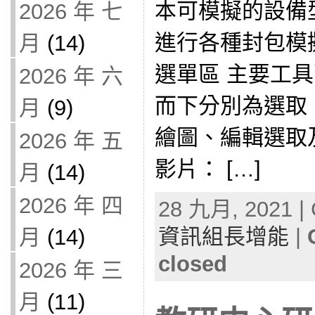
本可模擬的設備
2026 年 七
進行各種封包模
月
(14)
選單區 主要工
2026 年 六
而下分別為選取
月
(9)
繪圖、編輯選取
2026 年 五
影片： […]
月
(14)
2026 年 四
28 九月, 2021 | 
資訊組長增能
|
月
(14)
closed
2026 年 三
月
(11)