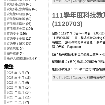
4 七月, 2023 | Category:
科技教育教
資訊科技教育
(45)
資訊科技教育增能
(62)
111學年度科技教
資訊管理研習
(43)
資訊管理維護
(80)
(1120703)
資訊組長增能
(97)
資訊組長會議
(104)
日期：112年7月3日(一) 時間：9:00
資通安全
(156)
111E0006751 主題：程式桌遊Codin
資通安全會議
(15)
戰模式」 課程教材與學習資源： 碧華國小程
資通安全研習
(39)
程式老爹－Papacode
運算思維
(7)
領導統御
(1)
(註：所有截圖都取自桌遊線上教學 – 程式
高師大數位自造教育
(15)
藏寶圖模式 (擴充) 海霸100道關卡 對
彙整
相關教學資源： 110學年度第2學期智慧
2026 年 八月
(7)
3 七月, 2023 | Category:
科技教育教
2026 年 七月
(16)
2026 年 六月
(9)
2026 年 五月
(14)
2026 年 四月
(14)
2026 年 三月
(11)
2026 年 二月
(2)