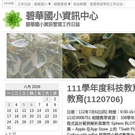
HOME
工作日誌
碧華國小
網路管理
自由軟體
智慧學習學校工作日誌
碧華國小資訊中心
碧華國小資訊管理工作日誌
111學年度科技教育
八月 2026
一
二
三
四
五
六
日
教育(1120706)
1
2
3
4
5
6
7
8
9
10
11
12
13
14
15
16
日期：112年7月6日(四) 時間：9:00
17
18
19
20
21
22
23
111E0006751 相關教學資源： 108
24
25
26
27
28
29
30
程式設計範例解析與實作 Sphero BLO
31
團 – Apple 在App Store 上的「Swi
« 七月
Coding with mBot 碧華國小程式教育中心：mBot