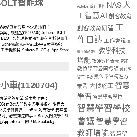
BOLT智能球
人
NAS
Adobe 系列課程
工智慧AI
創客教育
工
學習及探索活動簽到單 公文與附件：
創客教育研習
遙控(1090205) Sphero BOLT
作日誌
ero BLOT 智能球程式操控範例解析與實作
工作會議
廣
動 Sphero施飛羅智能球-中文教學頻道
教學科技
遙控 Sphero BLOT 在App Store
達《游於智》
增能
教師數位素養增能
數位學習公開授課
數位學
數位學習精進方
習工作坊
(1120704)
智慧
新大樓施工
案
學習
智慧學習學校
習及探索活動簽到單 公文與附件：
05) mBot入門教學與手機遙控 課程大
智慧學習學校
教材與學習資源： mBot 入門教學 碧華國
第一次到手必需知道的事 mBot 入門教學：紅
會議
智慧學習
pp Store 上的「Makeblock」 –
教師增能
智慧學