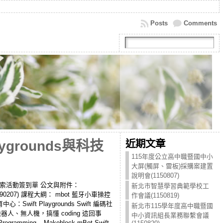
Posts
Comments
近期文章
grounds與科技
115年度公立高中職暨國中小
大屏(觸屏、雷板)採購案建置
說明會(1150807)
習及探索活動簽到單 公文與附件：
新北市智慧學習典範學校工
90207) 課程大綱： mbot 藍牙小車操控
作會議(1150819)
t Playgrounds Swift 編碼社
新北市115學年度高中職暨國
你從控制機器人、無人機，搞懂 coding 這回事
中小資訊組長業務聯繫會議
ogramming – Makeblock mBot Swift