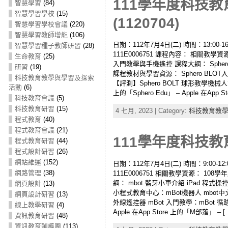
111學年度科技教
智慧學習
(84)
智慧學習學校
(15)
(1120704)
智慧學習學校會議
(220)
智慧學習教師增能
(106)
日期：112年7月4日(二) 時間：13:0
智慧學習種子教師研習
(28)
111E0006751 課程內容： 相關教學資
生命教育
(25)
入門教學與手機遙控 課程大綱： Sphero 
研習
(19)
課程教材與學習資源： Sphero BLOT
科技教育教學與學習及探索
【評測】Sphero BOLT 球形教學機械人簡
活動
(6)
上的「Sphero Edu」 – Apple 在App Sto
科技教育會議
(5)
科技教育研習
(15)
4 七月, 2023 | Category:
科技教育教
程式教育
(40)
程式教育會議
(21)
111學年度科技教
程式教育研習
(44)
程式設計研習
(26)
網站維運
(152)
日期：112年7月4日(二) 時間：9:00
網路管理
(38)
111E0006751 相關教學資源： 1
綱： mbot 藍牙小車介紹 iPad 程
網頁設計
(13)
小程式教育中心：mBot機器人 mbot中文
網頁設計研習
(13)
外線遙控器 mBot 入門教學：mBot 循跡車 手機
線上教學研習
(4)
Apple 在App Store 上的「M部落」 – [
資訊教育研習
(48)
資訊教育輔導團
(113)