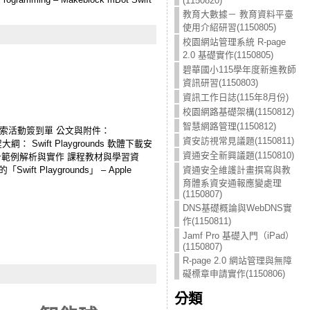
(1150820)
教育大數據－ 教育資料平臺
使用介紹研習(1150805)
校園網站管理系統 R-page
2.0 基礎實作(1150805)
碧華國小115學年度新進教師
資訊研習(1150803)
資訊工作日誌(115年8月份)
校園網路基礎架構(1150812)
智慧網路管理(1150812)
習及探索活動簽到單 公文與附件：
資安訪視常見議題(1150811)
： Swift Playgrounds 軟體下載安
資通安全新興議題(1150810)
境程式設計範例解析與實作 課程教材與學習資
資通安全維護計畫撰寫與教
Swift Playgrounds」 – Apple
育體系資安通報應變處理
(1150807)
DNS基礎概論與WebDNS實
作(1150811)
Jamf Pro 基礎入門（iPad）
(1150807)
R-page 2.0 網站管理與無障
礙標章申請實作(1150806)
分類