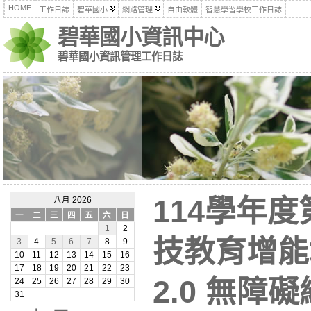
HOME
工作日誌
碧華國小
網路管理
自由軟體
智慧學習學校工作日誌
碧華國小資訊中心
碧華國小資訊管理工作日誌
114學年
八月 2026
一
二
三
四
五
六
日
1
2
技教育增能培
3
4
5
6
7
8
9
10
11
12
13
14
15
16
17
18
19
20
21
22
23
2.0 無障
24
25
26
27
28
29
30
31