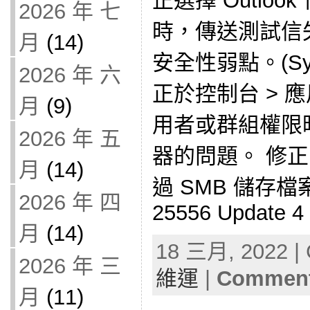
正選擇 Outlo
2026 年 七
時，傳送測試信
月
(14)
安全性弱點。(Synol
2026 年 六
正於控制台 > 
月
(9)
用者或群組權限
2026 年 五
器的問題。 修正 Av
月
(14)
過 SMB 儲存檔案
2026 年 四
25556 Update 4 
月
(14)
18 三月, 2022 | 
2026 年 三
維運
|
Comment
月
(11)