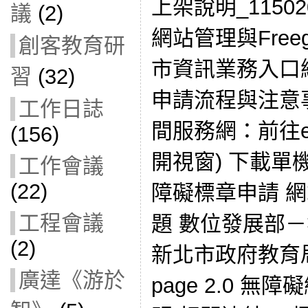
上架說明_115020
議
(2)
網站管理與Freeg
創客教育研
市資訊業務入口
習
(32)
申請流程與注意
工作日誌
間服務網：前往
(156)
開視窗) 下載單機
工作會議
(22)
障礙標章申請 
工程會議
題 數位發展部
(2)
新北市政府教育
廣達《游於
page 2.0 無障