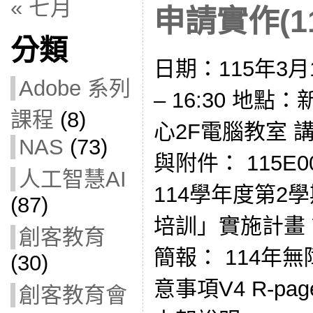
« 七月
申請實作(11
分類
日期：115年3月1
Adobe 系列
– 16:30 地
課程
(8)
心2F電腦教室 講
NAS
(73)
與附件： 115E0
人工智慧AI
114學年度第2
(87)
培訓」實施計畫
創客教育
簡報： 114年
(30)
意事項V4 R-pa
創客教育會