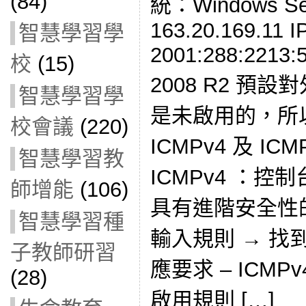
(84)
統：Windows Serv
163.20.169.11 IP
智慧學習學
2001:288:2213:5
校
(15)
2008 R2 預設對外
智慧學習學
是未啟用的，所以
校會議
(220)
ICMPv4 及 I
智慧學習教
ICMPv4 ：控
師增能
(106)
具有進階安全性的 
智慧學習種
輸入規則 → 找
子教師研習
應要求 – ICMPv
(28)
啟用規則 […]