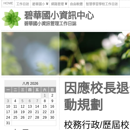
HOME
工作日誌
碧華國小
網路管理
自由軟體
智慧學習學校工作日誌
碧華國小資訊中心
碧華國小資訊管理工作日誌
因應校長退
八月 2026
一
二
三
四
五
六
日
1
2
動規劃
3
4
5
6
7
8
9
10
11
12
13
14
15
16
17
18
19
20
21
22
23
24
25
26
27
28
29
30
校務行政/歷屆校
31