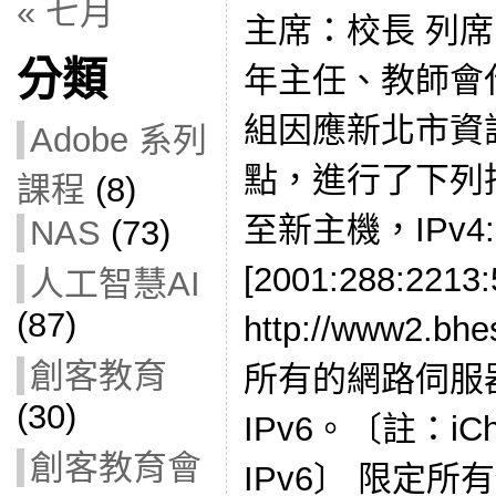
« 七月
主席：校長 列
分類
年主任、教師會
組因應新北市資
Adobe 系列
點，進行了下列
課程
(8)
至新主機，IPv4:16
NAS
(73)
[2001:288:221
人工智慧AI
(87)
http://www2.b
創客教育
所有的網路伺服器
(30)
IPv6。〔註：iCh
創客教育會
IPv6〕 限定