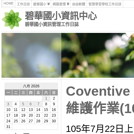
HOME
工作日誌
碧華國小
網路管理
自由軟體
智慧學習學校工作日誌
碧華國小資訊中心
碧華國小資訊管理工作日誌
Coventi
八月 2026
一
二
三
四
五
六
日
1
2
維護作業(10
3
4
5
6
7
8
9
10
11
12
13
14
15
16
17
18
19
20
21
22
23
24
25
26
27
28
29
30
105年7月22日
31