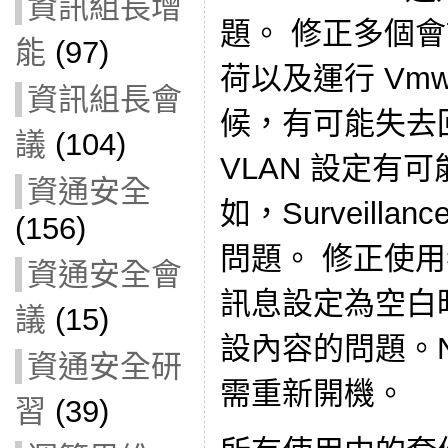
資訊組長增
題。 修正多個會讓
能
(97)
荷以及運行 Vmwa
資訊組長會
候，有可能失去
議
(104)
VLAN 設定有可
資通安全
如，Surveillan
(156)
問題。 修正使用
資通安全會
訊息設定為空白
議
(15)
設內容的問題。N
資通安全研
需重新開機。
習
(39)