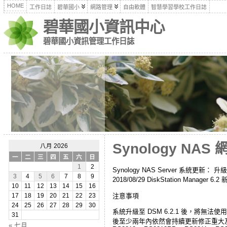
HOME
工作日誌
碧華國小
網路管理
自由軟體
智慧學習學校工作日誌
碧華國小資訊中心
碧華國小資訊管理工作日誌
Synology NAS 
八月 2026
一
二
三
四
五
六
日
1
2
Synology NAS Server 系統更新： 
3
4
5
6
7
8
9
2018/08/29 DiskStation Manager 6.
10
11
12
13
14
15
16
注意事項
17
18
19
20
21
22
23
24
25
26
27
28
29
30
系統升級至 DSM 6.2.1 後，將無法使用
31
後至少兩年內依然會持續更新修正重大及安全性問題。 X
« 七月