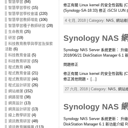
智慧學習
(84)
修正有關 Linux kernel 的安全性弱點 (
智慧學習學校
(15)
(Synology-SA-18:33) 修正 i
智慧學習學校會議
(220)
智慧學習教師增能
(106)
4 七月, 2018 | Category:
NAS,
網站維
智慧學習種子教師研習
(28)
生命教育
(25)
Synology NAS 
研習
(19)
科技教育教學與學習及探索
活動
(6)
Synology NAS Server 系統更新： 
科技教育會議
(5)
2018/06/21 DiskStation Manager 6.
科技教育研習
(15)
問題修正
程式教育
(40)
程式教育會議
(21)
修正有關 Linux kernel 的安全性弱點 (C
修正其他問題。 […]
程式教育研習
(44)
程式設計研習
(26)
27 六月, 2018 | Category:
NAS,
網站
網站維運
(152)
網路管理
(38)
網頁設計
(13)
Synology NAS 
網頁設計研習
(13)
線上教學研習
(4)
Synology NAS Server 系統更新： 
資訊教育研習
(48)
DiskStation Manager 6.1 新功能介紹 RS
資訊教育輔導團
(113)