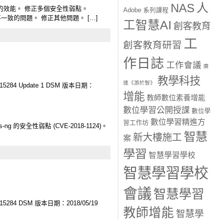
人
NAS
中刪除影像檔時的效能。 修正多個安全性弱點。
Adobe 系列課程
檔可能不一致的問題。 修正其他問題。 […]
工智慧AI
創客教育
工
創客教育研習
作日誌
工作會議
廣
教學科技
達《游於智》
5284 Update 1 DSM 版本日期：
增能
教師數位素養增能
數位學習公開授課
數位學
數位學習精進方
習工作坊
s-ng 的安全性弱點 (CVE-2018-1124)。
智慧
新大樓施工
案
學習
智慧學習學校
智慧學習學校
會議
智慧學習
5284 DSM 版本日期：2018/05/19
教師增能
智慧學