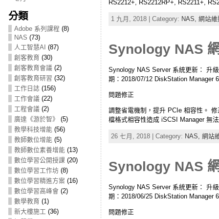
RS2212+, RS2212RP+, RS2211+, RS2
分類
1 九月, 2018 | Category:
NAS,
網站維
Adobe 系列課程
(8)
NAS
(73)
Synology NAS 
人工智慧AI
(87)
創客教育
(30)
創客教育會議
(2)
Synology NAS Server 系統更新： 
創客教育研習
(32)
期：2018/07/12 DiskStation Manager 
工作日誌
(156)
問題修正
工作會議
(22)
工程會議
(2)
調整省電機制，提升 PCIe 相容性。 修正有關 
廣達《游於智》
(5)
檔格式相容性造成 iSCSI Manager 無
教學科技增能
(56)
26 七月, 2018 | Category:
NAS,
網站
教師數位增能
(5)
教師數位素養增能
(13)
數位學習公開授課
(20)
Synology NAS 
數位學習工作坊
(8)
數位學習精進方案
(16)
Synology NAS Server 系統更新： 
數位學習高峰會
(2)
期：2018/06/25 DiskStation Manager 
數學教育
(1)
新大樓施工
(36)
問題修正