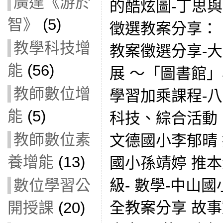
廣達《游於
的酷炫圖-丁思與(
智》
(5)
徵選教案分享： 
教學科技增
教案徵選分享-
能
(56)
展 ～「圖書館
教師數位增
學習加乘課程-
能
(5)
科技、綜合活動
教師數位素
文德國小李郁晴 
養增能
(13)
國小孫靖婷 推本
級- 數學-中山
數位學習公
全教案分享 故事
開授課
(20)