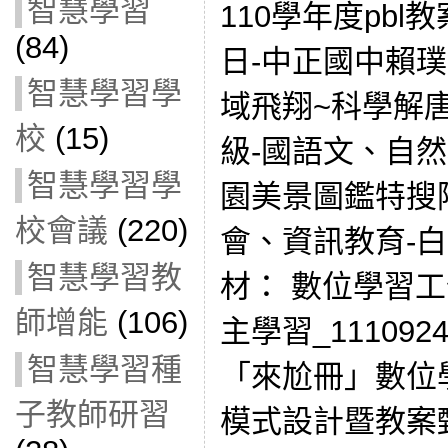
智慧學習
110學年度pb
(84)
日-中正國中賴璞
智慧學習學
域飛翔~科學解唐
校
(15)
級-國語文、自然
智慧學習學
園美景圖鑑特搜
校會議
(220)
會、資訊教育-
智慧學習教
材： 數位學習工
師增能
(106)
主學習_11109
智慧學習種
「來尬冊」數位
子教師研習
模式設計暨教案甄