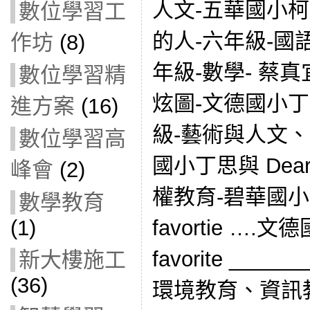
人文-五華國小
數位學習工
的人-六年級-國
作坊
(8)
年級-數學- 蔡真
數位學習精
炫圖-文德國小丁
進方案
(16)
級-藝術與人文
數位學習高
國小丁思與 Dea
峰會
(2)
權教育-碧華國小高伊
數學教育
favortie ….文
(1)
favorite ___
新大樓施工
(36)
環境教育、資訊