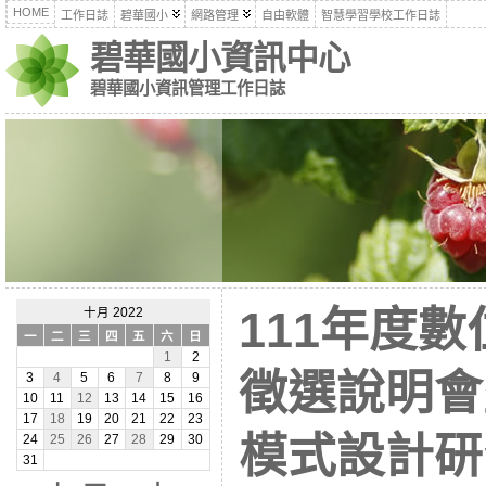
HOME
工作日誌
碧華國小
網路管理
自由軟體
智慧學習學校工作日誌
碧華國小資訊中心
碧華國小資訊管理工作日誌
111年度
十月 2022
一
二
三
四
五
六
日
1
2
徵選說明會
3
4
5
6
7
8
9
10
11
12
13
14
15
16
17
18
19
20
21
22
23
模式設計研
24
25
26
27
28
29
30
31