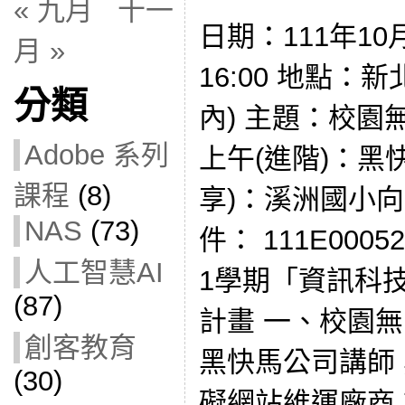
« 九月
十一
日期：111年10月
月 »
16:00 地點：
分類
內) 主題：校園
Adobe 系列
上午(進階)：黑
課程
(8)
享)：溪洲國小向
NAS
(73)
件： 111E000
人工智慧AI
1學期「資訊科
(87)
計畫 一、校園無
創客教育
黑快馬公司講師
(30)
礙網站維運廠商