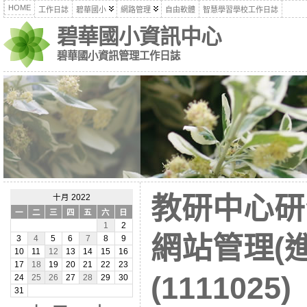
HOME
工作日誌
碧華國小
網路管理
自由軟體
智慧學習學校工作日誌
碧華國小資訊中心
碧華國小資訊管理工作日誌
教研中心研
十月 2022
一
二
三
四
五
六
日
1
2
網站管理(
3
4
5
6
7
8
9
10
11
12
13
14
15
16
17
18
19
20
21
22
23
(1111025)
24
25
26
27
28
29
30
31