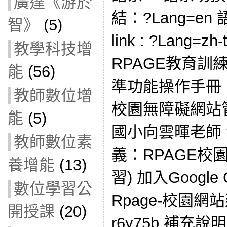
廣達《游於
結：?Lang=en
智》
(5)
link : ?Lang
教學科技增
RPAGE教育訓練 R
能
(56)
準功能操作手冊 i
教師數位增
校園無障礙網站
能
(5)
國小向雲暉老師
教師數位素
義：RPAGE校
養增能
(13)
習) 加入Google 
數位學習公
Rpage-校園網
開授課
(20)
r6y75b 補充說明：