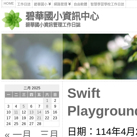
HOME
工作日誌
碧華國小
網路管理
自由軟體
智慧學習學校工作日誌
碧華國小資訊中心
碧華國小資訊管理工作日誌
Swift
二月 2025
一
二
三
四
五
六
日
1
2
Playgroun
3
4
5
6
7
8
9
10
11
12
13
14
15
16
17
18
19
20
21
22
23
24
25
26
27
28
日期：114年4月2
« 一月
三月