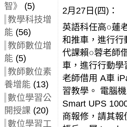
智》
(5)
2月27日(四)：
教學科技增
英語科任高○蓮老師
能
(56)
和推車，進行行動
教師數位增
代課賴○蓉老師借用
能
(5)
車，進行行動學
教師數位素
老師借用 A車 i
養增能
(13)
習教學。 電腦機房
數位學習公
Smart UPS 
開授課
(20)
商報修，請其報價。
數位學習工