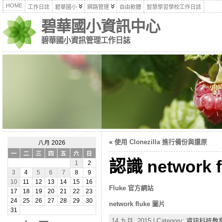
HOME
工作日誌
碧華國小
網路管理
自由軟體
智慧學習學校工作日誌
碧華國小資訊中心
碧華國小資訊管理工作日誌
«
使用 Clonezilla 進行備份與還原
八月 2026
一
二
三
四
五
六
日
認識 network f
1
2
3
4
5
6
7
8
9
10
11
12
13
14
15
16
Fluke 官方網站
17
18
19
20
21
22
23
24
25
26
27
28
29
30
network fluke 圖片
31
14 九月, 2015 | Category:
資訊科技教