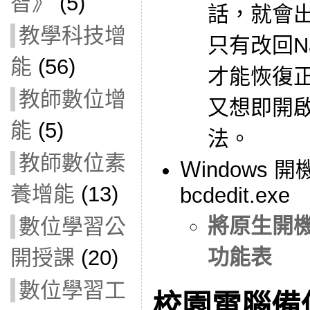
智》
(5)
話，就會
教學科技增
只有改回Na
能
(56)
才能恢復
教師數位增
又想即開啟
能
(5)
法。
教師數位素
Ｗindows
養增能
(13)
bcdedit.exe
將原生開
數位學習公
功能表
開授課
(20)
數位學習工
校園電腦備