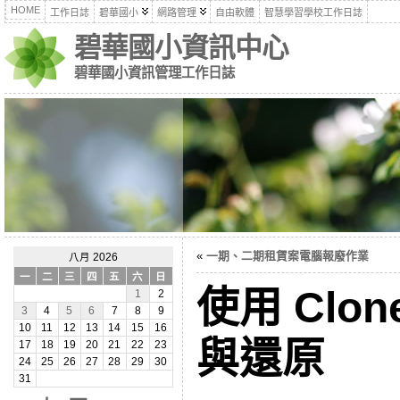
HOME
工作日誌
碧華國小
網路管理
自由軟體
智慧學習學校工作日誌
碧華國小資訊中心
碧華國小資訊管理工作日誌
«
一期、二期租賃案電腦報廢作業
八月 2026
一
二
三
四
五
六
日
使用 Clon
1
2
3
4
5
6
7
8
9
10
11
12
13
14
15
16
與還原
17
18
19
20
21
22
23
24
25
26
27
28
29
30
31