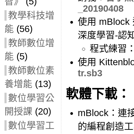
智》
(5)
_20190408
教學科技增
使用 mBlo
能
(56)
深度學習-認
教師數位增
程式練習
能
(5)
使用 Kitten
教師數位素
tr.sb3
養增能
(13)
軟體下載：
數位學習公
開授課
(20)
mBlock：
數位學習工
的編程創造工