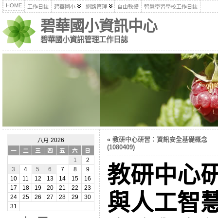
HOME
工作日誌
碧華國小
網路管理
自由軟體
智慧學習學校工作日誌
碧華國小資訊中心
碧華國小資訊管理工作日誌
«
教研中心研習：資訊安全基礎概念
八月 2026
(1080409)
一
二
三
四
五
六
日
1
2
教研中心
3
4
5
6
7
8
9
10
11
12
13
14
15
16
17
18
19
20
21
22
23
與人工智
24
25
26
27
28
29
30
31