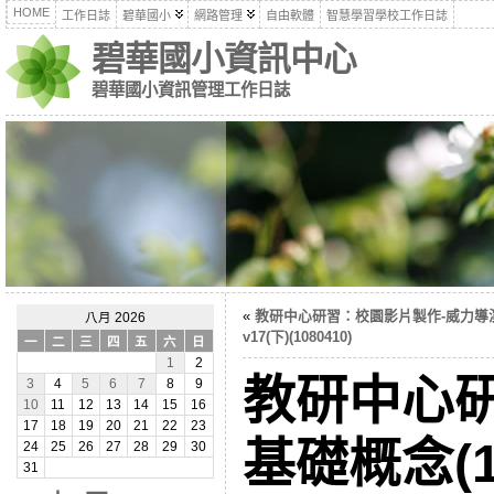
HOME
工作日誌
碧華國小
網路管理
自由軟體
智慧學習學校工作日誌
碧華國小資訊中心
碧華國小資訊管理工作日誌
«
教研中心研習：校園影片製作-威力導
八月 2026
v17(下)(1080410)
一
二
三
四
五
六
日
1
2
教研中心
3
4
5
6
7
8
9
10
11
12
13
14
15
16
17
18
19
20
21
22
23
基礎概念(10
24
25
26
27
28
29
30
31