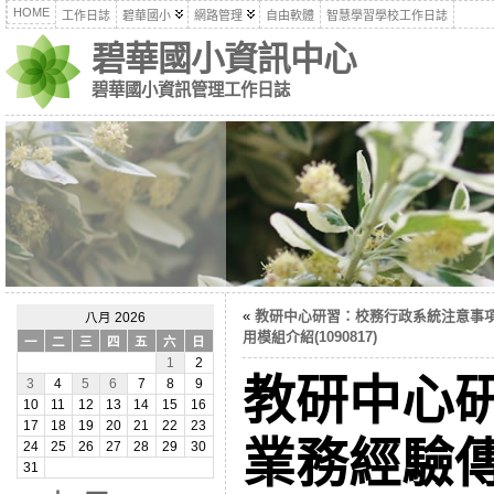
HOME
工作日誌
碧華國小
網路管理
自由軟體
智慧學習學校工作日誌
碧華國小資訊中心
碧華國小資訊管理工作日誌
«
教研中心研習：校務行政系統注意事
八月 2026
用模組介紹(1090817)
一
二
三
四
五
六
日
1
2
教研中心
3
4
5
6
7
8
9
10
11
12
13
14
15
16
17
18
19
20
21
22
23
業務經驗傳承
24
25
26
27
28
29
30
31