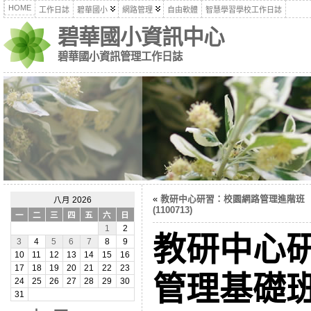
HOME
工作日誌
碧華國小
網路管理
自由軟體
智慧學習學校工作日誌
碧華國小資訊中心
碧華國小資訊管理工作日誌
«
教研中心研習：校園網路管理進階班
八月 2026
(1100713)
一
二
三
四
五
六
日
1
2
教研中心
3
4
5
6
7
8
9
10
11
12
13
14
15
16
17
18
19
20
21
22
23
管理基礎班(
24
25
26
27
28
29
30
31