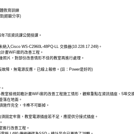
毒軟體教育訓練
(經驗分享)
四年7班資訊課公開授課。
o WS-C2960L-48PQ-LL 交換器(10.228.17.249)。
計畫WiFi案的改善工程。
後照片，對部份改善情形不佳的教室再進行處理。
機板故障，無電源反應，已線上報修。(註：Power是好的)
份
。
教室檢視前瞻計畫WiFi案的改善工程施工情形，觀察重點在資訊插座、5埠交
垂落在地面。
須施作完全，卡榫不可斷掉。
皆須固定牢靠，教室電源插座若不足，應提供分接式插座。
。
室進行改善工程。
腦 L480 傳統硬碟為SSD，總計至今已更換了28顆。