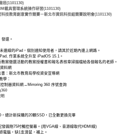
1101130)
MDM載具管理系統操作研習(1101130)
度科技教育創意實作競賽－新北市資訊科技組競賽說明會(1101130)
，發還。
對久未連線的iPad，個別通知使用者，請其於近期內連上網路。
ad, 作業系統全升至 iPadOS 15.1。
創新教案徵選活動的教案授權書和報名表核章掃描檔給各個報名的老師。
器資料網
報告書：新北市教育局學校資安宣導網
0 教學：
器資料網→Mirroring 360 序號查詢
360
說明
D，總計新採購的20顆SSD，已全數更換完畢
配發圓剛75吋觸控螢幕。(用VGA線、音源線取代HDMI線)
師電腦，缺1支滑鼠，補上。