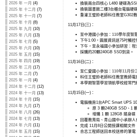
2026 年 一月
(4)
換裝兩台四核心 L480 硬碟為S
換裝圖書館二樓3台櫃台電腦硬碟
2025 年 十二月
(7)
重灌王璧鈴老師科任教室G302教師
2025 年 十一月
(7)
2025 年 十月
(8)
11月17日(三)：
2025 年 九月
(10)
至中港國小參加：
110學年度智慧
2025 年 八月
(13)
下午1:00，圓展資訊送75吋觸
2025 年 七月
(5)
下午，至永福國小參加研習：
程
2025 年 六月
(10)
採購的20顆240GB SSD到貨。
2025 年 五月
(15)
2025 年 四月
(19)
11月16日(二)：
2025 年 三月
(17)
至仁愛國小參加：
110年11月份
2025 年 二月
(7)
科任王璧鈴老師科任教室教師電腦 
2025 年 一月
(4)
本學期智慧學習領航學校經常門
2024 年 十二月
(12)
11月15日(一)：
2024 年 十一月
(13)
2024 年 十月
(15)
電腦機房1台APC Smart UP
2024 年 九月
(17)
原 3 顆240GB SSD、1
2024 年 八月
(26)
增購 1 顆 128GB 隨
2024 年 七月
(13)
回覆教育局、青山國中小承辦人
2024 年 六月
(11)
完成 11月8日公開授課相關文
合志工程師送回本校送修的筆電
2024 年 五月
(15)