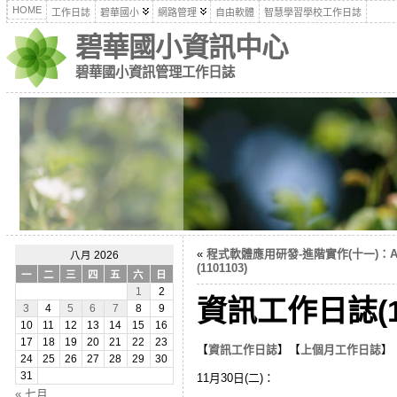
HOME
工作日誌
碧華國小
網路管理
自由軟體
智慧學習學校工作日誌
碧華國小資訊中心
碧華國小資訊管理工作日誌
«
程式軟體應用研發-進階實作(十一)：A
八月 2026
(1101103)
一
二
三
四
五
六
日
1
2
資訊工作日誌(1
3
4
5
6
7
8
9
10
11
12
13
14
15
16
17
18
19
20
21
22
23
【
資訊工作日誌
】【
上個月工作日誌
】
24
25
26
27
28
29
30
31
11月30日(二)：
« 七月