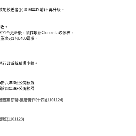
能較差者(民國98年以前)不再升級。
回收。
中1台更新後，製作最新Clonezilla映像檔。
像檔重灌另1台L480電腦。
務行政系統驗證小組。
師於六年3班公開觀課
師於四年8班公開觀課
應用研發-進階實作(十四)(1101124)
1101123)