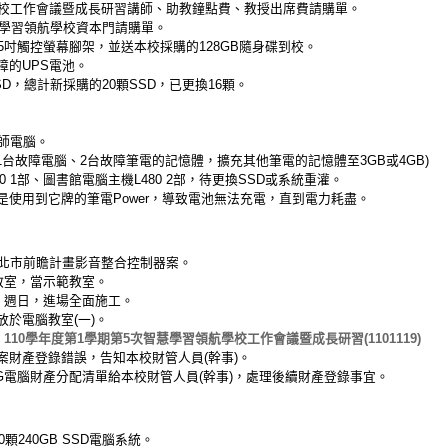
學校工作會議暨成長研習講師、助教鐘點費、教授出席費請購單。
慧學習領航學校資本門請購單。
5吋觸控螢幕腳架，並送本校採購的128GB隨身碟到校。
障的UPS電池。
D，總計新採購的20顆SSD，已更換16顆。
。
師電腦。
1台故障電腦、2台故障筆電的記憶體，擴充其他筆電的記憶體至3GB或4GB)
0 1部、圖書館電腦主機L480 2部，待更換SSD或系統重灌。
使用到它牌的筆電Power，導致電池無法充電，直到電力耗盡。
新北市前瞻計畫影音整合控制器案。
教室，當示範教室。
、週日，進場全面施工。
於電腦教室(一)。
：
110學年度第1學期第5次智慧學習領航學校工作會議暨成長研習(1101119)
租賃案財產登錄錯誤，告知本校財管人員(幹事)。
4630G電腦財產分配清單給本校財管人員(幹事)，處理後續財產登錄事宜。
20顆240GB SSD電腦系統。