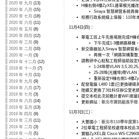
2020 年 九月
(13)
H棟右側4樓ZyXEL連單模光纖
2020 年 八月
(15)
Siraya 智慧網管系統
2020 年 七月
(18)
校務行政系統線上填報：110
2020 年 六月
(11)
11月4日(四)：
2020 年 五月
(8)
2020 年 四月
(12)
華電工班上午先進場施完成H棟右側
2020 年 三月
(9)
下午完成1-3樓網路移機，Zy
2020 年 二月
(10)
新交換器加入Siraya 智慧
再做一次「網路架構重整
2020 年 一月
(3)
請教研中心駐點工程師協助設定H棟
2019 年 十二月
(12)
1-24埠帶VLAN 3,5,20,25,
2019 年 十一月
(7)
25-28埠(光纖埠)帶VLAN 1,3
2019 年 十月
(11)
重新設定H棟右側1-4樓Zy
2019 年 九月
(9)
配發電腦 L480 1套(已更換硬
2019 年 八月
(17)
陸續又更換了3位科任辦公室老師的
2019 年 七月
(3)
提交本校此次前瞻計畫WiFi案
2019 年 六月
(14)
更新網站：
新北市資訊組長手冊
2019 年 五月
(13)
11月3日(三)：
2019 年 四月
(9)
2019 年 三月
(11)
大豐國小：
新北市110學年度第1
2019 年 二月
(3)
2位華電工程師至校處理本校此次前瞻計
2019 年 一月
(5)
實驗ZyXEL與 Cisco WS-C2