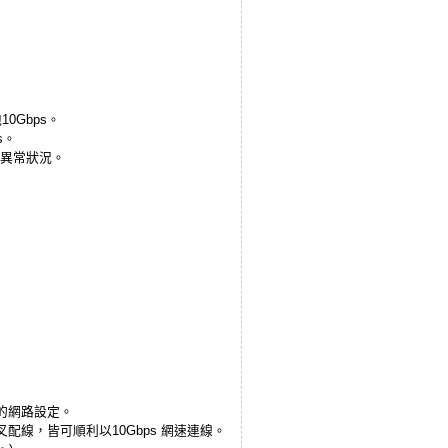
0Gbps。
s。
現異常狀況。
相關的網路設定。
GBIC交叉配線，皆可順利以10Gbps 網速連線。