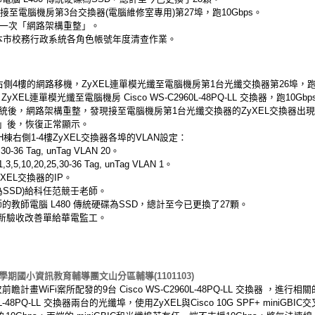
改接至電腦機房第3台交換器(電腦維修室專用)第27埠，跑10Gbps。
再做一次「網路架構重整」。
年本市校務行政系統各角色帳號年度清查作業。
4樓的網路移機，ZyXEL連單模光纖至電腦機房第1台光纖交換器第26埠，跑1
XEL連單模光纖至電腦機房 Cisco WS-C2960L-48PQ-LL 交換器，跑10Gbp
網管系統後，網路架構重整，發現接至電腦機房第1台光纖交換器的ZyXEL交換器出
」後，恢復正常顯示。
右側1-4樓ZyXEL交換器各埠的VLAN設定：
30-36 Tag, unTag VLAN 20。
,5,10,20,25,30-36 Tag, unTag VLAN 1。
XEL交換器的IP。
碟為SSD)給科任范競壬老師。
教師電腦 L480 傳統硬碟為SSD，總計至今已更換了27顆。
最新驗收改善單給華電監工。
學期國小資訊教育輔導團文山分區輔導(1101103)
畫WiFi案所配發的9台 Cisco WS-C2960L-48PQ-LL 交換器 ，進行
960L-48PQ-LL 交換器兩台的光纖埠，使用ZyXEL與Cisco 10G SPF+ mini