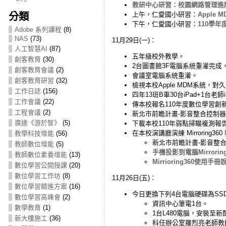
教研中心研習：校園網路管理進階班(
分類
上午，仁愛國小研習：
Apple 
下午，仁愛國小研習：
110學年
Adobe 系列課程
(8)
NAS
(73)
11月29日(一)：
人工智慧AI
(87)
五年級校外教學。
創客教育
(30)
2台圖書館3F電腦系統重灌完成
創客教育會議
(2)
會議室電腦系統重灌。
創客教育研習
(32)
檢視本校Apple MDM系統，
工作日誌
(156)
四年13班B車30台iPad+1台老師iP
工作會議
(22)
傳本校報名110年度數位學習
工程會議
(2)
新北市前瞻計畫-影音整合控制
廣達《游於智》
(5)
下載本校110年弱點掃瞄複測
在本校演講廳演練 Mirroring36
教學科技增能
(56)
新北市前瞻計畫-影音整合控制
教師數位增能
(5)
手機投影到電腦Mirroring
教師數位素養增能
(13)
Mirrioring360使用手冊
數位學習公開授課
(20)
數位學習工作坊
(8)
11月26日(五)：
數位學習精進方案
(16)
今日更換下列4台電腦硬碟為SS
數位學習高峰會
(2)
資訊中心筆電1台。
數學教育
(1)
1台L480電腦，安裝至新
新大樓施工
(36)
科任辦公室羅烈亮老師教