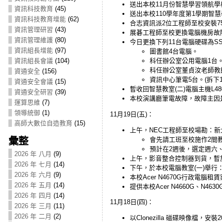
送出本校11月份智慧學習領航
資訊科技教育
(45)
送出本校110學年度第1學期智
資訊科技教育增能
(62)
合志資訊派2位工程師至校安裝7
資訊管理研習
(43)
展碁工程師至校更換電腦機房故
資訊管理維護
(80)
今日更換下列11台電腦硬碟為SS
資訊組長增能
(97)
圖書館4台電腦。
科任辦公室公用電腦1台
資訊組長會議
(104)
科任辦公室董貞汝老師教
資通安全
(156)
資訊中心筆電5台。(拆下
資通安全會議
(15)
暫收回智慧教室(二)電腦主機L48
資通安全研習
(39)
本校演講廳筆電故障，故障主因是
運算思維
(7)
領導統御
(1)
11月19日(五)：
高師大數位自造教育
(15)
上午，NEC工程師至校場勘：
彙整
會先請工班至校施作2間
預計在2週後，選定週六
2026 年 八月
(9)
上午，影音整合控制器到貨，暫放
2026 年 七月
(14)
下午，於本校電腦教室(一)舉行
2026 年 六月
(9)
本校Acer N4670G行政電腦
2026 年 五月
(14)
提供本校Acer N4660G、N
2026 年 四月
(14)
11月18日(四)：
2026 年 三月
(11)
2026 年 二月
(2)
以Clonezilla 磁碟映像檔，安裝