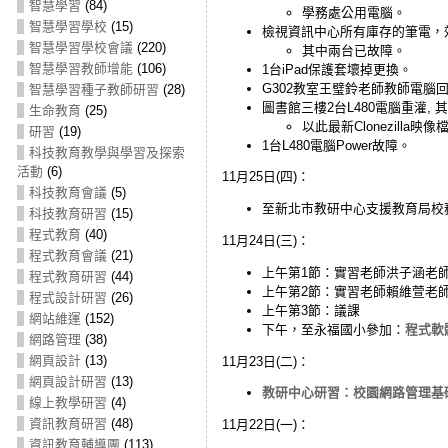
智慧學習
(84)
學務處公用電腦。
智慧學習學校
(15)
檢視資訊中心所有庫存的筆電，效
智慧學習學校會議
(220)
其中兩台已故障。
智慧學習教師增能
(106)
1台iPad保護套壞掉更換。
G302教室王璧鈴老師教師電腦
智慧學習種子教師研習
(28)
圖書館三樓2台L480電腦重灌, 其
生命教育
(25)
以此最新Clonezilla映
研習
(19)
1台L480電腦Power故障。
科技教育教學與學習及探索
活動
(6)
11月25日(四)：
科技教育會議
(5)
至新北市教研中心支援教育局校
科技教育研習
(15)
程式教育
(40)
11月24日(三)：
程式教育會議
(21)
上午第1節：實習老師洪子涵老
程式教育研習
(44)
上午第2節：實習老師賴維萱老
程式設計研習
(26)
上午第3節：議課
網站維運
(152)
下午，至永福國小參加：
程式軟體
網路管理
(38)
網頁設計
(13)
11月23日(二)：
網頁設計研習
(13)
教研中心研習：校園網路管理基礎班(
線上教學研習
(4)
資訊教育研習
(48)
11月22日(一)：
資訊教育輔導團
(113)