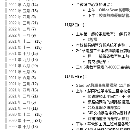
至教研中心參加研習：
2022 年 六月
(14)
上午：
OfficeScan防
2022 年 五月
(13)
下午：
校園無障礙網站管理
2022 年 四月
(9)
2022 年 三月
(21)
11月8日(一)：
2022 年 二月
(7)
上午第一節於電腦教室(一)進行
2022 年 一月
(9)
2說課
2021 年 十二月
(15)
本校智慧網管分析系統不完整：未納入Cisc
2021 年 十一月
(19)
2位華電監工至本校繼續進行前瞻
2021 年 十月
(15)
經一一檢視各教室施工前
2021 年 九月
(18)
提交初驗單。
2021 年 八月
(20)
三年5班教室電腦(N4660G)主
2021 年 七月
(5)
11月5日(五)：
2021 年 六月
(8)
2021 年 五月
(12)
StudioA教職員專屬課程_11月
2021 年 四月
(16)
上午，夥同2位華電監工至全校各
2021 年 三月
(21)
網路線須水平固定，不可
網路線兩端的網路線接頭
2021 年 二月
(5)
若為舊網路線應換新。
2021 年 一月
(11)
5埠交換器及電源供應器
2020 年 十二月
(15)
資訊插座應清楚標示標籤
2020 年 十一月
(21)
下午，華電監工與工班將至各教
2020 年 十月
(13)
更換了1位科任辦公室老師的教師電