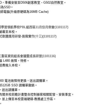
SD，準備安裝至D506創客教室、G502自然教室。
為SSD。
電腦(升級原硬碟為16MB Cache)
學習領航學校PBL組西區11月份月例會(1101117)
控螢幕至本校。
式軟體應用研發-進階實作(十三)(1101117)
三重區資訊組長會議暨成長研習(1101116)
L480 故障，待修。
經費撥入本校。
S 1000 電池故障待更換，送出請購單。
 顆512GB SSD 請購單撤銷。
身碟，送出請購單。
有關本校前瞻計畫整合控制器案相關配發、安裝事宜。
件，並上傳至本校雲端硬碟-教務處工作區。
。