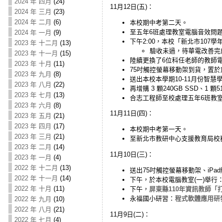
2024 年 四月
(24)
11月12日(五)：
2024 年 三月
(23)
2024 年 二月
(6)
本校期中考第二天。
至五年6班處理教室電腦音效問
2024 年 一月
(9)
下午2:00，本校「新北市10
2023 年 十二月
(13)
驗收未過，待華電改善完
2023 年 十一月
(15)
陸續更換了6位科任老師的教師電腦
2023 年 十月
(11)
75吋觸控螢幕移動架到貨，置於放
2023 年 九月
(8)
送出本校本學期10-11月份智
2023 年 八月
(22)
再增購 3 顆240GB SSD、1 
2023 年 七月
(13)
合志工程師至校處理五年6班教
2023 年 六月
(8)
11月11日(四)：
2023 年 五月
(21)
2023 年 四月
(17)
本校期中考第一天。
2023 年 三月
(21)
至新北市教研中心支援教育局校
2023 年 二月
(14)
11月10日(三)：
2023 年 一月
(4)
2022 年 十二月
(13)
送出75吋觸控螢幕移動架、iPa
2022 年 十一月
(14)
下午，於本校電腦教室(一)舉行
2022 年 十月
(11)
下午，
屏東縣110年資訊教師「打造
永福國小研習：
程式軟體應用研發-
2022 年 九月
(10)
2022 年 八月
(21)
11月9日(二)：
2022 年 七月
(4)