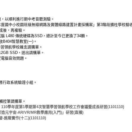
題，以順利進行期中考音聽測驗。
7學年度國中小校園班級無線網路及實體線路建置計畫採購案」第3階段擴柱學校驗
成後，再複驗。
 L480 傳統硬碟為SSD，總計至今已更換了34顆。
B404智慧教室(一)。
慧學習領航學校雜支請購單。
顆512GB SSD，送出請購單。
室電腦音效問題。
務行政系統驗證小組。
d觸控筆請購單。
：
110學年度第1學期第4次智慧學習領航學校工作會議暨成長研習(1101110)
元宇宙-AR/VR/MR教學應用(入門)」研習(直播)
進階實作(十二)(1101110)