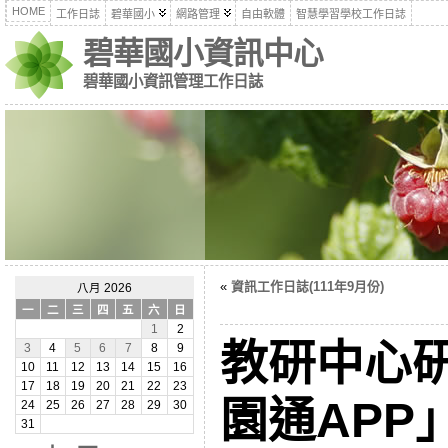
HOME
工作日誌
碧華國小
網路管理
自由軟體
智慧學習學校工作日誌
碧華國小資訊中心
碧華國小資訊管理工作日誌
«
資訊工作日誌(111年9月份)
八月 2026
一
二
三
四
五
六
日
1
2
教研中心
3
4
5
6
7
8
9
10
11
12
13
14
15
16
17
18
19
20
21
22
23
園通APP
24
25
26
27
28
29
30
31