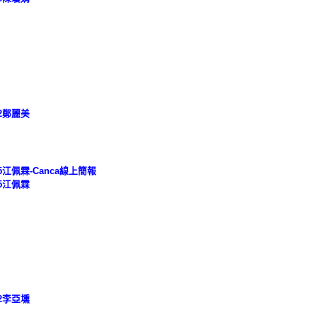
2鄭麗美
5江佩霖-Canca線上簡報
5江佩霖
2李亞壎