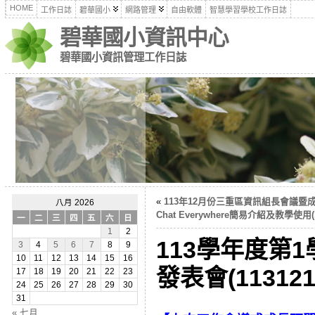
HOME
工作日誌
碧華國小
網路管理
自由軟體
智慧學習學校工作日誌
碧華國小資訊中心
碧華國小資訊管理工作日誌
«
113年12月份三重區資訊組長會議
八月 2026
Chat Everywhere簡易介紹及教學使用(1
一
二
三
四
五
六
日
1
2
113學年度第
3
4
5
6
7
8
9
10
11
12
13
14
15
16
發表會(113121
17
18
19
20
21
22
23
24
25
26
27
28
29
30
31
« 七月