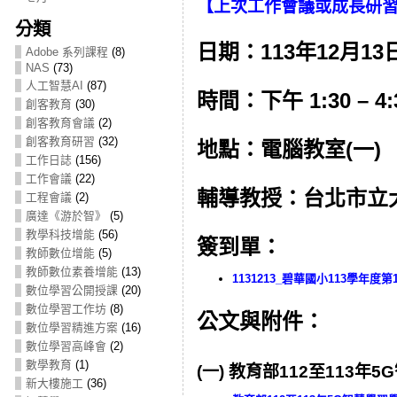
【
上次工作會議或成長研
分類
日期：113年12月13日
Adobe 系列課程
(8)
NAS
(73)
人工智慧AI
(87)
時間：下午 1:30 – 4:
創客教育
(30)
創客教育會議
(2)
創客教育研習
(32)
地點：電腦教室(一)
工作日誌
(156)
工作會議
(22)
輔導教授：台北市立
工程會議
(2)
廣達《游於智》
(5)
教學科技增能
(56)
簽到單：
教師數位增能
(5)
教師數位素養增能
(13)
1131213_碧華國小113學
數位學習公開授課
(20)
數位學習工作坊
(8)
公文與附件：
數位學習精進方案
(16)
數位學習高峰會
(2)
數學教育
(1)
(一) 教育部112至113年
新大樓施工
(36)