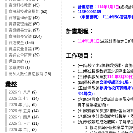
資訊科技教育
(45)
計畫期程：
114年1月1日
(或視計
資訊科技教育增能
(62)
113E0006169
（申請說明）「114年5G智慧
資訊管理研習
(43)
資訊管理維護
(80)
資訊組長增能
(97)
計畫期程：
資訊組長會議
(104)
114年1月1日
(或視計畫核定日起
資通安全
(156)
資通安全會議
(15)
工作項目：
資通安全研習
(39)
運算思維
(7)
(一)每校至少2位教師授課、實
領導統御
(1)
(二)每位授課教師至少須產出並
高師大數位自造教育
(15)
(三)參與教師須於
114 年3月30日
(四)學校辦理
公開授課至少1場
，
彙整
(五)計畫教師
參與他校(可跨縣市
2026 年 八月
(9)
少1場次)
。
2026 年 七月
(14)
(六)配合教育部委託計畫團隊安
2026 年 六月
(9)
費不得重複支領)。
(七)鼓勵教師參加相關研習及培
2026 年 五月
(14)
(八)配合本計畫追蹤考核機制
2026 年 四月
(14)
(九)學校辦理成效觀察，了解學
2026 年 三月
(11)
協助參與班級觀察學生前
2026 年 二月
(2)