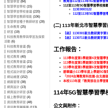
教育部112至113年5G智慧學
智慧學習
(84)
112至113年5G智慧學習學校
智慧學習學校
(15)
113E0003122
智慧學習學校會議
(220)
112⾄113年5G智慧學習
智慧學習教師增能
(106)
智慧學習種子教師研習
(28)
(二)
113年新北市智慧學
生命教育
(25)
研習
(19)
【函】1130301新北教研資字第
科技教育教學與學習及探索
【函】1130711新北教研資字第1
活動
(6)
科技教育會議
(5)
工作報告：
科技教育研習
(15)
程式教育
(40)
113學年度第1學期第4次智慧學習
程式教育會議
(21)
113學年度第1學期第5次智慧學習
程式教育研習
(44)
113學年度第1學期第6次智慧學習
碧華國小113學年度上學期5G智慧
程式設計研習
(26)
「2024台灣教育科技展-台北展區」參展
網站維運
(152)
本校113年度「教育部自主學習節公
網路管理
(38)
網頁設計
(13)
114年5G智慧學習
網頁設計研習
(13)
線上教學研習
(4)
資訊教育研習
(48)
公文與附件：
資訊教育輔導團
(113)