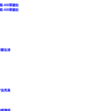
-408單韻如
-408單韻如
2鄭佑津
7吳秀真
8陳瓊娟