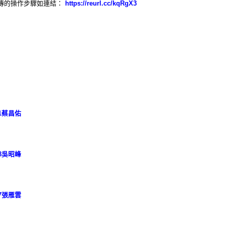
傳的操作步驟如連結：
https://reurl.cc/kqRgX3
1蔡昌佑
8吳昭峰
7張雁雲