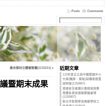
Posts
Comments
近期文章
複合媒材立體複製畫(1131211)
»
115年度公立高中職暨國中小
大屏(觸屏、雷板)採購案建置
會議暨期末成果
說明會(1150807)
資通安全維護計畫撰寫與教
育體系資安通報應變處理
(1150807)
新北市智慧學習典範學校工
作會議(1150819)