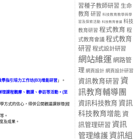
習種子教師研習
生命
教育
研習
科技教育教學與學
科技
習及探索活動
科技教育會議
程式教育
程
教育研習
程式教育
式教育會議
研習
程式設計研習
網站維運
網路管
理
網頁設計
網頁設計研習
資
資訊教育研習
教學指引培力工作坊(B3)增能研習
」。
訊教育輔導團
辦理課程觀摩、觀課、參訪等活動。(至
資訊
資訊科技教育
學方式的信心，得併公開觀議課辦理(經
科技教育增能
資
)等。
度及成果。
資訊
訊管理研習
資訊組
管理維護