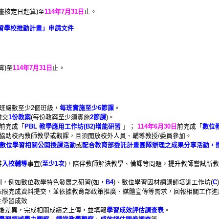
畫核定日起算)至
114年7月31日
止。
學習學校推動計畫」申請文件
算)至
114年7月31日
止。
施班級數至少2個班級，
每班實施至少6節課
。
繳交
1份教案
(每份教案至少須實施
2節課
)。
前完成「
PBL 教學應用工作坊(B2)增能研習
」；
114年6月30日
前完成「
數位
協助校內教師教學或觀課，且須開放校外人員、輔導教授/委員參加。
)數位學習相關公開授課活動
或
配合教育部委託計畫團隊辦理之成果分享活動，
排
入校輔導
事宜(
至少1次
)，陪伴教師解決教學、備課等問題，提升教師嘗試新教
訓，例如數位教學特色發展之研習(如，
B4
)、數位學習因材網講師培訓工作坊(
C
，依限完成資料提交，並依據教育部政策推廣、媒體宣傳等需求，回報相關工作進
生學習成效
後差異，完成相關成績之上傳，並填報
學習成效評估調查表
。