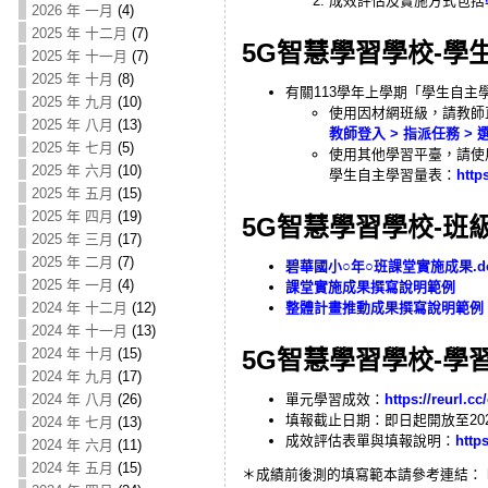
成效評估及實施方式包括
2026 年 一月
(4)
2025 年 十二月
(7)
5G智慧學習學校-學
2025 年 十一月
(7)
2025 年 十月
(8)
有關113學年上學期「學生自主學習
2025 年 九月
(10)
使用因材網班級，請教師
2025 年 八月
(13)
教師登入 > 指派任務 >
2025 年 七月
(5)
使用其他學習平臺，請使
2025 年 六月
(10)
學生自主學習量表：
https
2025 年 五月
(15)
2025 年 四月
(19)
5G智慧學習學校-班
2025 年 三月
(17)
2025 年 二月
(7)
碧華國小○年○班課堂實施成果.do
2025 年 一月
(4)
課堂實施成果撰寫說明範例
整體計畫推動成果撰寫說明範例
2024 年 十二月
(12)
2024 年 十一月
(13)
5G智慧學習學校-學
2024 年 十月
(15)
2024 年 九月
(17)
單元學習成效：
https://reurl.c
2024 年 八月
(26)
填報截止日期：即日起開放至202
2024 年 七月
(13)
成效評估表單與填報說明：
http
2024 年 六月
(11)
2024 年 五月
(15)
＊成績前後測的填寫範本請參考連結：