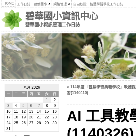
HOME
工作日誌
碧華國小
網路管理
自由軟體
智慧學習學校工作日誌
碧華國小資訊中心
碧華國小資訊管理工作日誌
«
114年度「智慧學習典範學校」軟體
八月 2026
習(1140410)
一
二
三
四
五
六
日
1
2
3
4
5
6
7
8
9
AI 工具
10
11
12
13
14
15
16
17
18
19
20
21
22
23
24
25
26
27
28
29
30
(1140326)
31