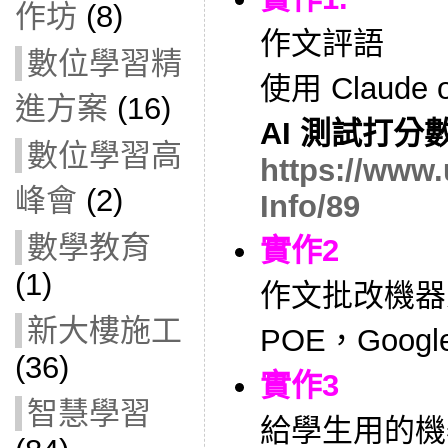
作坊
(8)
作文評語
數位學習精
使用 Claude 
進方案
(16)
AI 測試打分
數位學習高
https://www
峰會
(2)
Info/89
數學教育
實作2
(1)
作文批改機器
新大樓施工
POE，Googl
(36)
實作3
智慧學習
給學生用的機