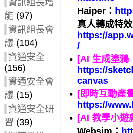
資訊組長增
Haiper：
http
能
(97)
真人轉成特效
資訊組長會
https://app
議
(104)
/
資通安全
[AI 生成塗
(156)
https://ske
canvas
資通安全會
[即時互動產畫
議
(15)
https://www.
資通安全研
[AI 教學小遊
習
(39)
Websim：
ht