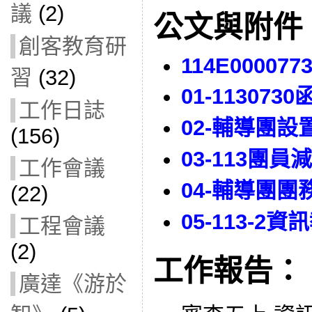
議
(2)
公文與附件
創客教育研
114E000077
習
(32)
01-1130730
工作日誌
02-輔導團設
(156)
03-113團
工作會議
04-輔導團團
(22)
05-113-
工程會議
(2)
工作報告：
廣達《游於