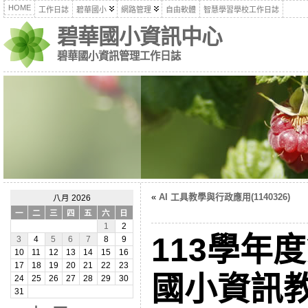
HOME
工作日誌
碧華國小
網路管理
自由軟體
智慧學習學校工作日誌
碧華國小資訊中心
碧華國小資訊管理工作日誌
«
AI 工具教學與行政應用(1140326)
八月 2026
一
二
三
四
五
六
日
1
2
113學年
3
4
5
6
7
8
9
10
11
12
13
14
15
16
17
18
19
20
21
22
23
國小資訊
24
25
26
27
28
29
30
31