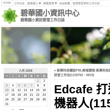
HOME
工作日誌
碧華國小
網路管理
自由軟體
智慧學習學校工作日誌
碧華國小資訊中心
碧華國小資訊管理工作日誌
«
新興科技輔助PBL跨域課程-新興科技
八月 2026
研習工作坊(1150702、0819)
一
二
三
四
五
六
日
1
2
Edcafe 
3
4
5
6
7
8
9
10
11
12
13
14
15
16
17
18
19
20
21
22
23
機器人(115
24
25
26
27
28
29
30
31