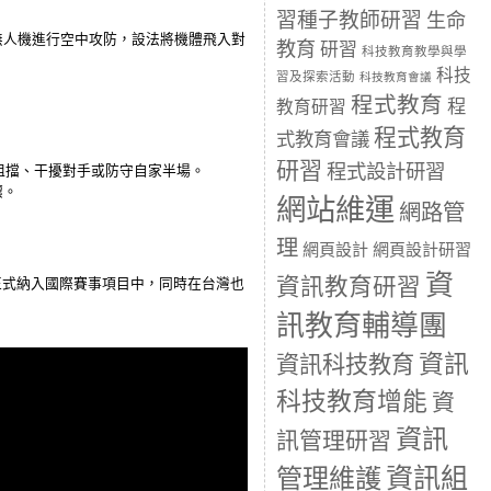
習種子教師研習
生命
軸無人機進行空中攻防，設法將機體飛入對
教育
研習
科技教育教學與學
科技
習及探索活動
科技教育會議
程式教育
程
教育研習
程式教育
式教育會議
研習
程式設計研習
阻擋、干擾對手或防守自家半場。
壞。
網站維運
網路管
理
網頁設計
網頁設計研習
資
資訊教育研習
正式納入國際賽事項目中，同時在台灣也
訊教育輔導團
資訊
資訊科技教育
科技教育增能
資
資訊
訊管理研習
資訊組
管理維護