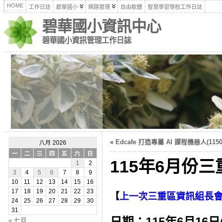
HOME
工作日誌
碧華國小
網路管理
自由軟體
智慧學習學校工作日誌
碧華國小資訊中心
碧華國小資訊管理工作日誌
«
Edcafe 打造專屬 AI 課程機器人(1150
八月 2026
一
二
三
四
五
六
日
115年6月份三
1
2
3
4
5
6
7
8
9
10
11
12
13
14
15
16
17
18
19
20
21
22
23
【
上一次三重區資訊組長
24
25
26
27
28
29
30
31
日期：115年6月16日
« 七月