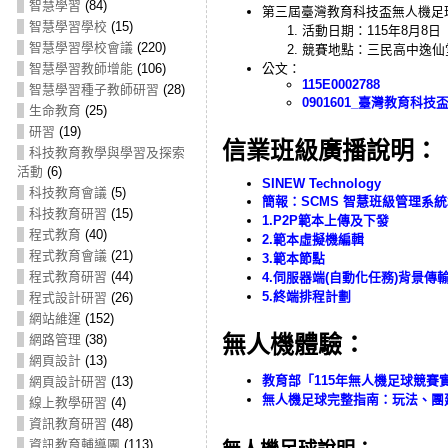
智慧學習
(84)
第三屆臺灣教育科技盃無人機足
智慧學習學校
(15)
活動日期：115年8月8
智慧學習學校會議
(220)
競賽地點：三民高中逸仙
智慧學習教師增能
(106)
公文：
115E0002788
智慧學習種子教師研習
(28)
0901601_臺灣教育科
生命教育
(25)
研習
(19)
信業班級廣播說明：
科技教育教學與學習及探索
活動
(6)
SINEW Technology
科技教育會議
(5)
簡報：
SCMS 智慧班級管理系統20
科技教育研習
(15)
1.P2P範本上傳及下發
程式教育
(40)
2.範本虛擬機編輯
程式教育會議
(21)
3.範本節點
程式教育研習
(44)
4.伺服器端(自動化任務)背景傳
5.終端排程計劃
程式設計研習
(26)
網站維運
(152)
無人機體驗：
網路管理
(38)
網頁設計
(13)
教育部「115年無人機足球競賽
網頁設計研習
(13)
無人機足球完整指南：玩法、團
線上教學研習
(4)
資訊教育研習
(48)
資訊教育輔導團
(113)