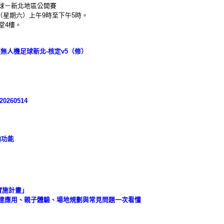
球－新北地區公開賽
日（星期六）上午9時至下午5時。
堂4樓。
技盃無人機足球新北-核定v5（修）
260514
輸功能
實施計畫」
建應用、親子體驗、場地規劃與常見問題一次看懂