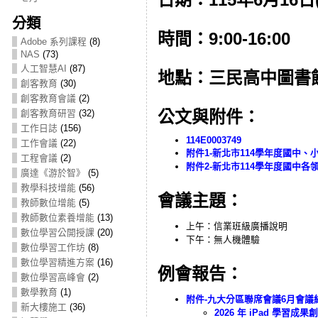
分類
時間：9:00-16:00
Adobe 系列課程
(8)
NAS
(73)
人工智慧AI
(87)
地點：三民高中圖書
創客教育
(30)
創客教育會議
(2)
公文與附件：
創客教育研習
(32)
工作日誌
(156)
114E0003749
工作會議
(22)
附件1-新北市114學年度國中
工程會議
(2)
附件2-新北市114學年度國中
廣達《游於智》
(5)
教學科技增能
(56)
會議主題：
教師數位增能
(5)
教師數位素養增能
(13)
上午：信業班級廣播說明
數位學習公開授課
(20)
下午：無人機體驗
數位學習工作坊
(8)
數位學習精進方案
(16)
例會報告：
數位學習高峰會
(2)
數學教育
(1)
附件-九大分區聯席會議6月會議
新大樓施工
(36)
2026 年 iPad 學習成