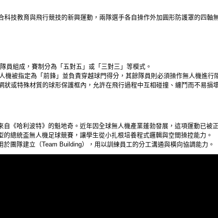
）是一項結合科技教育與飛行競技的新興運動，兩隊選手各自操作外加圓形防護罩的四
5 名隊員組成，賽制分為「五對五」或「三對三」等模式。
台無人機被指定為「前鋒」並負責穿越球門得分，其餘隊員則必須操作無人機進行
網狀或特殊材質的球形保護框內，允許在飛行過程中互相碰撞、纏鬥而不易損
來自《哈利波特》的魁地奇。近年因全球無人機產業蓬勃發展，這項運動已被
型的總統盃無人機足球競賽，讓學生從小扎根培養程式邏輯與空間操控能力。
團隊建立（Team Building），用以訓練員工的分工溝通與橫向協調能力。