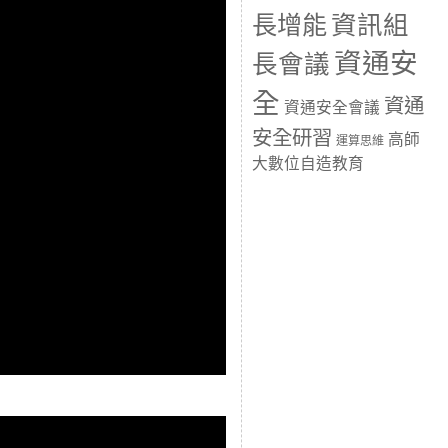
長增能
資訊組
資通安
長會議
全
資通
資通安全會議
安全研習
高師
運算思維
大數位自造教育