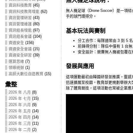
無人機足球說明：
資訊科技教育
(45)
無人機足球（Drone Soccer
資訊科技教育增能
(62)
手的球門環得分。
資訊管理研習
(43)
資訊管理維護
(80)
基本玩法與賽制
資訊組長增能
(97)
資訊組長會議
(104)
分工合作：每隊通常由 3 到 
資通安全
(156)
前鋒得分制：隊伍中僅有 1 
資通安全會議
(15)
安全設計：競賽無人機被包覆在
資通安全研習
(39)
運算思維
(7)
發展與應用
領導統御
(1)
高師大數位自造教育
(15)
這項運動最初由韓國研發並推廣，靈感
迅速擴展至校園，教育部更規劃舉辦大
彙整
除了體育競技，這項活動也常被企業應用於
2026 年 八月
(8)
2026 年 七月
(15)
2026 年 六月
(9)
2026 年 五月
(14)
2026 年 四月
(14)
2026 年 三月
(11)
2026 年 二月
(2)