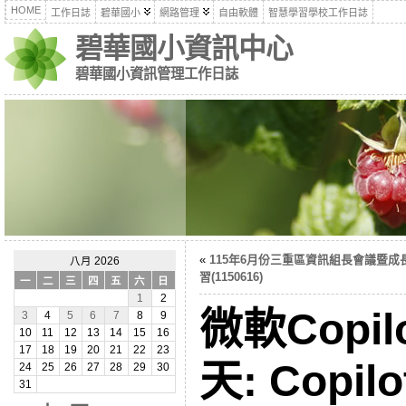
HOME
工作日誌
碧華國小
網路管理
自由軟體
智慧學習學校工作日誌
碧華國小資訊中心
碧華國小資訊管理工作日誌
«
115年6月份三重區資訊組長會議暨成
八月 2026
習(1150616)
一
二
三
四
五
六
日
1
2
微軟Copil
3
4
5
6
7
8
9
10
11
12
13
14
15
16
17
18
19
20
21
22
23
天: Cop
24
25
26
27
28
29
30
31