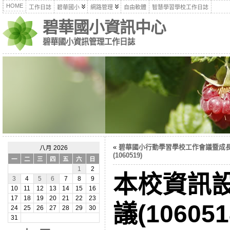
HOME
工作日誌
碧華國小
網路管理
自由軟體
智慧學習學校工作日誌
碧華國小資訊中心
碧華國小資訊管理工作日誌
«
碧華國小行動學習學校工作會議暨成
八月 2026
(1060519)
一
二
三
四
五
六
日
1
2
本校資訊
3
4
5
6
7
8
9
10
11
12
13
14
15
16
17
18
19
20
21
22
23
議(106051
24
25
26
27
28
29
30
31