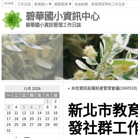
HOME
工作日誌
碧華國小
網路管理
自由軟體
智慧學習學校工作日誌
碧華國小資訊中心
碧華國小資訊管理工作日誌
«
本校資訊設備財產管理會議(1060518)
八月 2026
一
二
三
四
五
六
日
1
2
新北市教
3
4
5
6
7
8
9
10
11
12
13
14
15
16
17
18
19
20
21
22
23
發社群工作坊
24
25
26
27
28
29
30
31