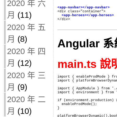
2020 年 六
<app-navbar></app-navbar>

<div class="container">

月
(11)
<app-heroes></app-heroes>
</div>
2020 年 五
月
(8)
Angular
2020 年 四
main.ts 
月
(12)
2020 年 三
import { enableProdMode } fro
import { platformBrowserDyna
月
(9)
import { AppModule } from './
import { environment } from '
2020 年 二
if (environment.production) {
  enableProdMode();

}

月
(10)
platformBrowserDynamic().boo