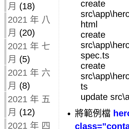
create
月
(18)
src\app\her
2021 年 八
html
月
(20)
create
src\app\her
2021 年 七
spec.ts
月
(5)
create
2021 年 六
src\app\her
月
(8)
ts
update src\
2021 年 五
月
(12)
將範例檔
her
2021 年 四
class="cont