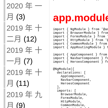
2020 年 一
app.modu
月
(3)
2019 年 十
import { NgModule } from '@an
import { BrowserModule } from
import { FormsModule } from '
二月
(12)
import { HttpModule } from '@
import { CommonModule } from 
import { AppRoutingModule } f
2019 年 十
import { AppComponent } from 
import { NavbarComponent } f
一月
(7)
import { HeroesComponent } f
@NgModule({

2019 年 十
  declarations: [

    AppComponent,

    NavbarComponent,

月
(11)
    HeroesComponent

  ],

  imports: [

2019 年 九
    BrowserModule,

    FormsModule,

    HttpModule,

月
(9)
    CommonModule,
