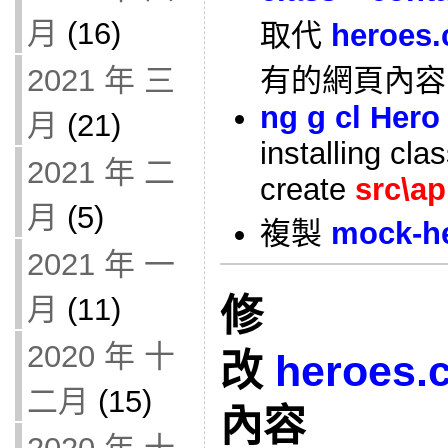
月
(16)
取代
heroes
2021 年 三
有的網頁內容
ng g cl Hero
月
(21)
installing cla
2021 年 二
create
src\ap
月
(5)
複製
mock-he
2021 年 一
月
(11)
修
2020 年 十
改
heroes
.
二月
(15)
內容