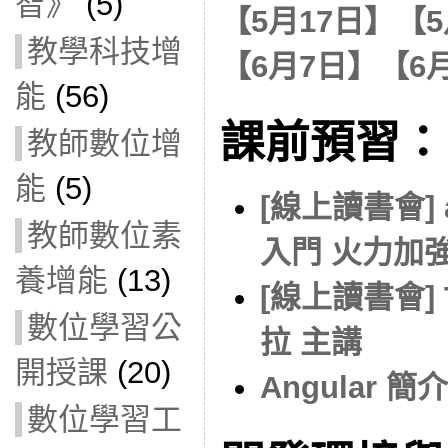
智》
(5)
【5月17日】
【5
教學科技增
【6月7日】
【6
能
(56)
課前預習：
教師數位增
能
(5)
[線上讀書會] an
教師數位素
入門 火力加
養增能
(13)
[線上讀書會] T
數位學習公
拉 主講
開授課
(20)
Angular 簡介
數位學習工