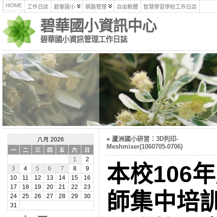
HOME
工作日誌
碧華國小
網路管理
自由軟體
智慧學習學校工作日誌
碧華國小資訊中心
碧華國小資訊管理工作日誌
«
蘆洲國小研習：3D列印-
八月 2026
Meshmixer(1060705-0706)
一
二
三
四
五
六
日
1
2
本校106
3
4
5
6
7
8
9
10
11
12
13
14
15
16
17
18
19
20
21
22
23
師集中培訓-
24
25
26
27
28
29
30
31