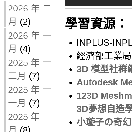
2026 年 二
月
(2)
學習資源：
2026 年 一
INPLUS-IN
月
(4)
經濟部工業局 F
2025 年 十
3D 模型社群網站
二月
(7)
Autodesk 
2025 年 十
123D Mes
一月
(7)
3D夢想自造學院
2025 年 十
小璇子の奇幻世界
月
(8)