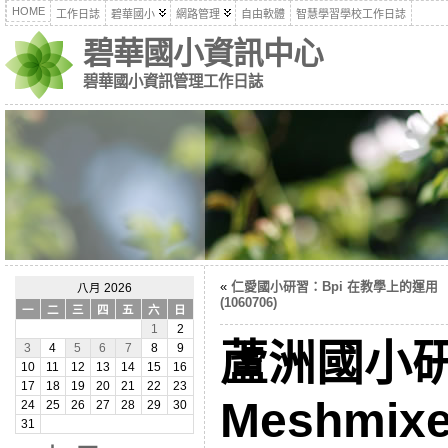
HOME
工作日誌
碧華國小
網路管理
自由軟體
智慧學習學校工作日誌
碧華國小資訊中心
碧華國小資訊管理工作日誌
«
仁愛國小研習：Bpi 在教學上的運用
八月 2026
(1060706)
一
二
三
四
五
六
日
1
2
蘆洲國小研
3
4
5
6
7
8
9
10
11
12
13
14
15
16
17
18
19
20
21
22
23
Meshmixe
24
25
26
27
28
29
30
31