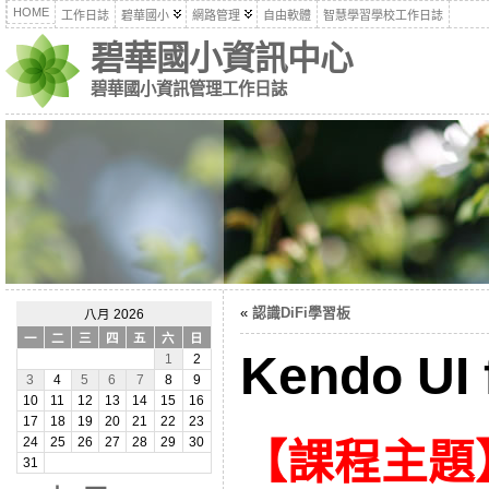
HOME
工作日誌
碧華國小
網路管理
自由軟體
智慧學習學校工作日誌
碧華國小資訊中心
碧華國小資訊管理工作日誌
«
認識DiFi學習板
八月 2026
一
二
三
四
五
六
日
Kendo UI 
1
2
3
4
5
6
7
8
9
10
11
12
13
14
15
16
17
18
19
20
21
22
23
24
25
26
27
28
29
30
【課程主題
31