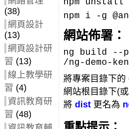
網路管理
npm unstall
(38)
npm i
-
g @an
網頁設計
網站佈署：
(13)
網頁設計研
ng build --p
習
(13)
/ng-demo-ken
線上教學研
將專案目錄下的
習
(4)
網站根目錄下(
資訊教育研
將
dist
更名為
n
習
(48)
重點提示：
資訊教育輔