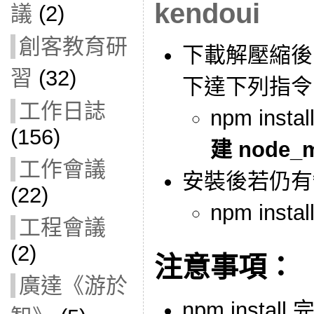
kendoui
議
(2)
創客教育研
下載解壓縮後
習
(32)
下達下列指令
工作日誌
npm instal
(156)
建 node_m
工作會議
安裝後若仍有
(22)
npm inst
工程會議
(2)
注意事項：
廣達《游於
npm inst