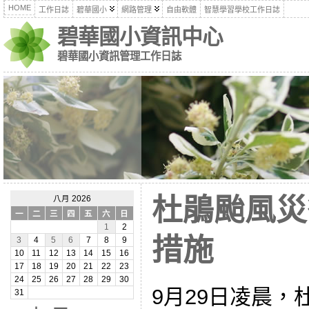
HOME
工作日誌
碧華國小
網路管理
自由軟體
智慧學習學校工作日誌
碧華國小資訊中心
碧華國小資訊管理工作日誌
杜鵑颱風災
八月 2026
一
二
三
四
五
六
日
1
2
措施
3
4
5
6
7
8
9
10
11
12
13
14
15
16
17
18
19
20
21
22
23
24
25
26
27
28
29
30
9月29日凌晨
31