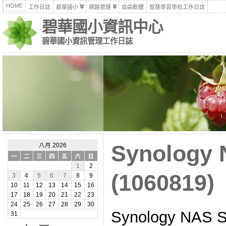
HOME
工作日誌
碧華國小
網路管理
自由軟體
智慧學習學校工作日誌
碧華國小資訊中心
碧華國小資訊管理工作日誌
Synolog
八月 2026
一
二
三
四
五
六
日
1
2
(1060819)
3
4
5
6
7
8
9
10
11
12
13
14
15
16
17
18
19
20
21
22
23
24
25
26
27
28
29
30
Synology NA
31