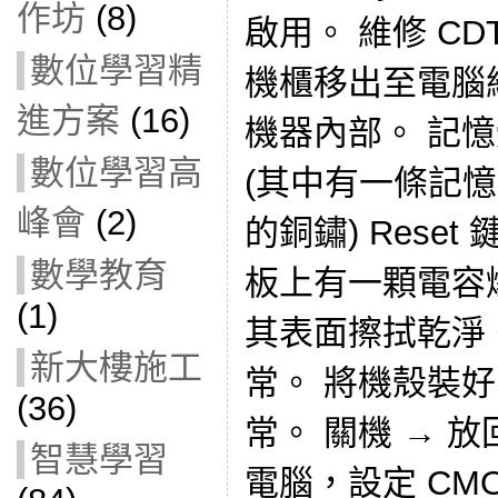
作坊
(8)
啟用。 維修 CD
數位學習精
機櫃移出至電腦
進方案
(16)
機器內部。 記
數位學習高
(其中有一條記
峰會
(2)
的銅鏽) Reset
數學教育
板上有一顆電容
(1)
其表面擦拭乾淨。
新大樓施工
常。 將機殼裝好
(36)
常。 關機 → 
智慧學習
電腦，設定 CM