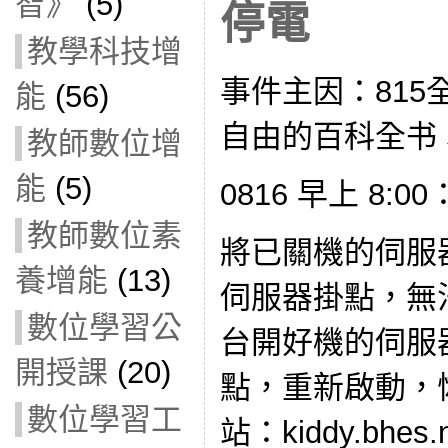
智》
(5)
停電
教學科技增
事件主因：815
能
(56)
自由的百科全书
教師數位增
能
(5)
0816 早上 8:00
教師數位素
將已關機的伺服器
養增能
(13)
伺服器掛點，無
數位學習公
台開好機的伺服器
開授課
(20)
點，重新啟動，
數位學習工
站：kiddy.bhes