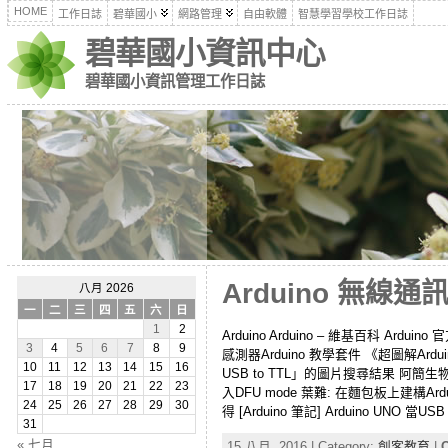
HOME
工作日誌
碧華國小
網路管理
自由軟體
智慧學習學校工作日誌
碧華國小資訊中心
碧華國小資訊管理工作日誌
Arduino 無線通
八月 2026
一
二
三
四
五
六
日
1
2
Arduino Arduino – 維基百科 Ardu
3
4
5
6
7
8
9
感測器Arduino 教學套件 《超圖解Ard
10
11
12
13
14
15
16
USB to TTL」的圖片搜尋結果 阿簡生物筆記:
17
18
19
20
21
22
23
入DFU mode 葉難: 在麵包板上建構Arduin
24
25
26
27
28
29
30
得 [Arduino 筆記] Arduino UNO 當USB
31
« 七月
15 八月, 2016 | Category:
創客教育
|
C