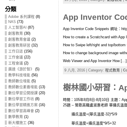
分類
App Inventor C
Adobe 系列課程
(8)
NAS
(73)
人工智慧AI
(87)
App Inventor Code Snippets 網址：http:
創客教育
(30)
How to create a Scratchcard with App 
創客教育會議
(2)
How to Swipe left/right and top/bottom 
創客教育研習
(32)
工作日誌
(156)
How to change background image witho
工作會議
(22)
Web Viewer and App Inventor How […]
工程會議
(2)
廣達《游於智》
(5)
9 八月, 2016 | Category:
程式教育
|
Co
教學科技增能
(56)
教師數位增能
(5)
樹林國小研習：App I
教師數位素養增能
(13)
數位學習公開授課
(20)
數位學習工作坊
(8)
時間：105年8月8日-8月10日 主題：App
數位學習精進方案
(16)
25題 – 鶯歌高職盧淑惠老師 華攝氏溫
數位學習高峰會
(2)
攝氏溫度=(華氏溫度-32)*5/9
數學教育
(1)
新大樓施工
(36)
華氏溫度=攝氏溫度*9/5+32