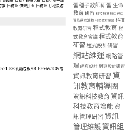
師 實踐篇 任務7 數碼快拍 任務8 隨手錄
習種子教師研習
生命
游戲 任務15 快樂拼圖 任務16 打地鼠游
教育
研習
科技教育教學與學
科技
習及探索活動
科技教育會議
程式教育
程
教育研習
程式教育
式教育會議
研習
程式設計研習
網站維運
網路管
理
網頁設計
網頁設計研習
】830孔麵包板MB-102+5V/3.3V電
資
資訊教育研習
訊教育輔導團
資訊
資訊科技教育
科技教育增能
資
資訊
訊管理研習
資訊組
管理維護