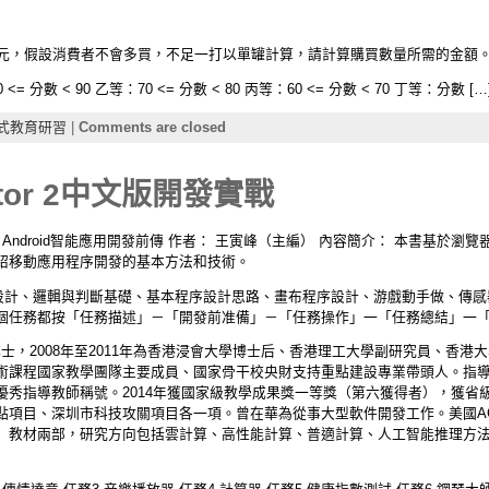
 罐)150 元，假設消費者不會多買，不足一打以單罐計算，請計算購買數量所需的金額
 分數 < 90 乙等：70 <= 分數 < 80 丙等：60 <= 分數 < 70 丁等：分數 […
式教育研習
|
Comments are closed
ntor 2中文版開發實戰
戰：Android智能應用開發前傳 作者： 王寅峰（主編） 內容簡介： 本書基於瀏覽器的可視
紹移動應用程序開發的基本方法和技術。
介、界面設計、邏輯與判斷基礎、基本程序設計思路、畫布程序設計、游戲動手做、
個任務都按「任務描述」－「開發前准備」－「任務操作」一「任務總結」一
學博士，2008年至2011年為香港浸會大學博士后、香港理工大學副研究員、香
術課程國家教學團隊主要成員、國家骨干校央財支持重點建設專業帶頭人。指導學
優秀指導教師稱號。2014年獲國家級教學成果獎一等獎（第六獲得者），獲省
點項目、深圳市科技攻關項目各一項。曾在華為從事大型軟件開發工作。美國A
」教材兩部，研究方向包括雲計算、高性能計算、普適計算、人工智能推理方