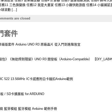
2 傳情達意 任務3 音樂播放器 任務4 計算器 任務5 健康指數測試 任務6 鋼琴大
任務11 三色旗變換 任務12 我是大畫家 任務13 小雞快跑游戲 任務14 小貓捕鼠
球滾動 […]
mments are closed
入門套件
6全新昇級版套件 Arduino UNO R3 原廠晶片 從入門到進階皆宜
焊劑殘留》UNO R3 開發板（Arduino-Compatible） 【DIY_LAB#972
 522 13.56MHz IC卡感應附白卡鑰扣Arduino範例
 / SD卡擴展板 for ARDUINO
接反不燒 藍芽模組 藍牙模組 Arduino 範例手冊