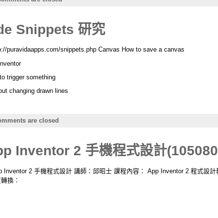
ode Snippets 研究
//puravidaapps.com/snippets.php Canvas How to save a canvas
Inventor
to trigger something
ut changing drawn lines
mments are closed
nventor 2 手機程式設計(1050808
 Inventor 2 手機程式設計 講師：邱昭士 課程內容： App Inventor 2 
度轉換：