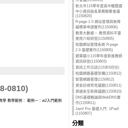
新北市115學年度高中職暨國
中小資訊組長業務聯繫會議
(1150820)
R-page 2.0 網站管理與無障
礙標章申請實作(1150806)
教育大數據－ 教育資料平臺
使用介紹研習(1150805)
校園網站管理系統 R-page
2.0 基礎實作(1150805)
碧華國小115學年度新進教師
資訊研習(1150803)
資訊工作日誌(115年8月份)
校園網路基礎架構(1150812)
智慧網路管理(1150812)
資安訪視常見議題(1150811)
-0810)
資通安全新興議題(1150810)
DNS基礎概論與WebDNS實
程式設計教學 教學範例： 範例一：ai2入門範例
作(1150811)
Jamf Pro 基礎入門（iPad）
(1150807)
分類