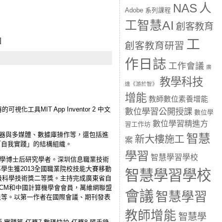
人
NAS
Adobe 系列課程
工智慧AI
。
創客教育
工
]
創客教育研習
作日誌
工作會議
廣
教學科技
達《游於智》
增能
教師數位素養增能
化工具MIT App Inventor 2 中文
數位學習公開授課
數位學
數位學習精進方
習工作坊
傳感器與多媒體、數據庫操作等，還包括進
智慧
新大樓施工
案
「自我實踐」的結構組織。
學習
智慧學習學校
港大學博士后研究學者。深圳信息職業技術
生獲2013全國職業院校技能大賽移動
智慧學習學校
級科學技術獎二等獎。主持完成廣東省自
CM和中國計算機學會會員，萬維網聯盟
會議
智慧學習
法等。以第一作者在國際會議、期刊發表
教師增能
智慧學