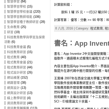
智慧學習
(84)
計算飲料錢：
智慧學習學校
(15)
智慧學習學校會議
(220)
飲料 1 罐 15 元，一打(12
智慧學習教師增能
(106)
計算等第： 優等：分數 >= 90 甲等：80 <=
智慧學習種子教師研習
(28)
生命教育
(25)
8 八月, 2016 | Category:
程式教育,
程
研習
(19)
科技教育教學與學習及探索
書名：App Inve
活動
(6)
科技教育會議
(5)
科技教育研習
(15)
書名：App Inventor 2中文版開發實
程式教育
(40)
版軟件，通過積木式模塊化編程方式介
程式教育會議
(21)
內容主要包括App Inventor簡
程式教育研習
(44)
階提升在源代碼中進行開發的任務。每
程式設計研習
(26)
網站維運
(152)
王寅峰 2007年在西安交通大學獲工
網路管理
(38)
學院軟件技術專業教研室主任、軟件技
互聯應用軟件開發賽項團體一等獎，獲
網頁設計
(13)
然科學基金，現主持深圳市基礎研究重
網頁設計研習
(13)
技術顧問。主編出版國家「十二五規划
線上教學研習
(4)
SCI、EI檢索論文十余篇。
資訊教育研習
(48)
資訊教育輔導團
(113)