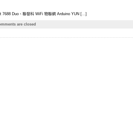
7688 Duo、聯發科 WiFi 物聯網 Arduino YUN […]
mments are closed