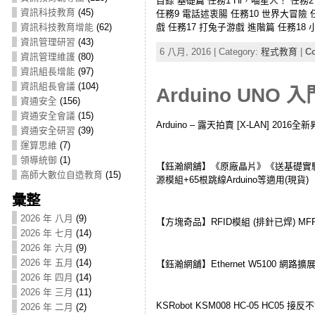
目錄 基礎篇 任務1 Hi，喵星人！ 任務
資訊科技教育
(45)
任務9 電話述衷腸 任務10 世界大冒險 
資訊科技教育增能
(62)
戲 任務17 打兔子游戲 進階篇 任務18 小
資訊管理研習
(43)
6 八月, 2016 | Category:
程式教育
|
Co
資訊管理維護
(80)
資訊組長增能
(97)
資訊組長會議
(104)
Arduino UNO 
資通安全
(156)
資通安全會議
(15)
Arduino – 露天拍賣 [X-LAN] 201
資通安全研習
(39)
運算思維
(7)
領導統御
(1)
【鈺瀚網舖】《原廠晶片》《送基礎實驗包》《無助
高師大數位自造教育
(15)
源模組+65根跳線Arduino等適用(現貨)
彙整
2026 年 八月
(9)
【方塊奇品】RFID模組 (排針已焊) MFRC
2026 年 七月
(14)
2026 年 六月
(9)
2026 年 五月
(14)
【鈺瀚網舖】Ethernet W5100 網路擴展板
2026 年 四月
(14)
2026 年 三月
(11)
KSRobot KSM008 HC-05 HC05 
2026 年 二月
(2)