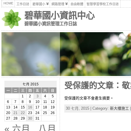
HOME
工作日誌
碧華國小
網路管理
自由軟體
智慧學習學校工作日誌
碧華國小資訊中心
碧華國小資訊管理工作日誌
受保護的文章：敬
七月 2015
一
二
三
四
五
六
日
1
2
3
4
5
受保護的文章不會產生摘要。
6
7
8
9
10
11
12
13
14
15
16
17
18
19
30 七月, 2015 | Category:
新大樓施工
20
21
22
23
24
25
26
27
28
29
30
31
« 六月
八月