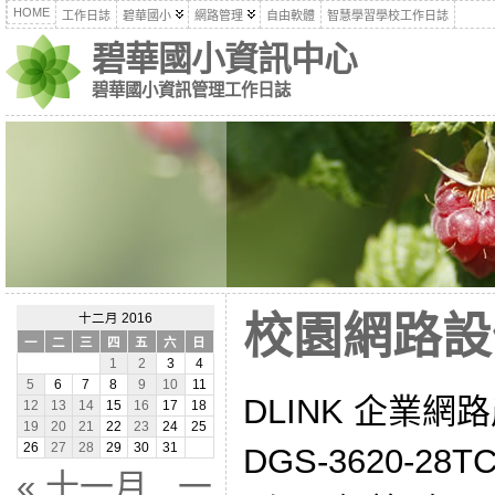
HOME
工作日誌
碧華國小
網路管理
自由軟體
智慧學習學校工作日誌
碧華國小資訊中心
碧華國小資訊管理工作日誌
校園網路設備(
十二月 2016
一
二
三
四
五
六
日
1
2
3
4
5
6
7
8
9
10
11
DLINK 企業網路產
12
13
14
15
16
17
18
19
20
21
22
23
24
25
26
27
28
29
30
31
DGS-3620-28TC
« 十一月
一