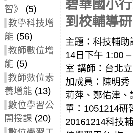
碧華國小行
智》
(5)
到校輔導研習(
教學科技增
能
(56)
主題：科技輔助評
教師數位增
14日下午 1:00 
能
(5)
室 講師：台北
教師數位素
加成員：陳明秀
養增能
(13)
莉萍、鄭佑津、
數位學習公
單：1051214
開授課
(20)
20161214科
數位學習工