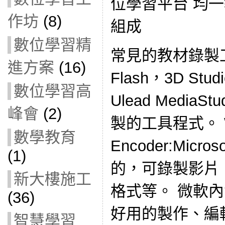
位學習平台 均
作坊
(8)
組成
數位學習精
常見的教材錄製工具
進方案
(16)
Flash，3D Stud
數位學習高
Ulead MediaS
峰會
(2)
製的工具程式。 Wi
數學教育
Encoder:Mic
(1)
的，可錄製影片
新大樓施工
格式等。 微軟內含的
(36)
好用的製作、編輯
智慧學習