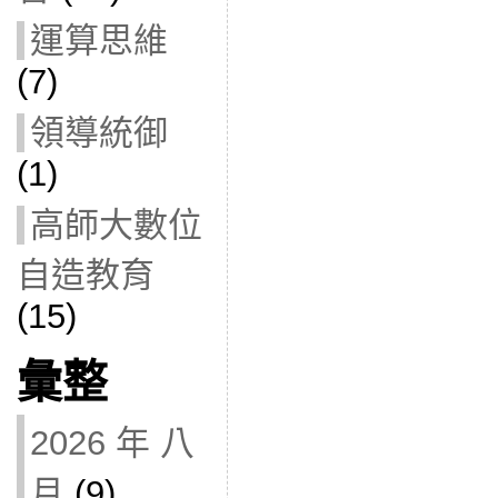
運算思維
(7)
領導統御
(1)
高師大數位
自造教育
(15)
彙整
2026 年 八
月
(9)