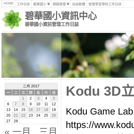
HOME
工作日誌
碧華國小
網路管理
自由軟體
智慧學習學校工作日誌
碧華國小資訊中心
碧華國小資訊管理工作日誌
Kodu 3
二月 2017
一
二
三
四
五
六
日
1
2
3
4
5
6
7
8
9
10
11
12
Kodu Game L
13
14
15
16
17
18
19
20
21
22
23
24
25
26
27
28
https://www.k
« 一月
三月