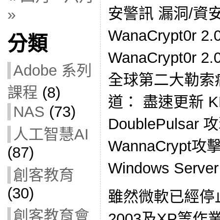
安警訊 漏洞/資
»
WanaCrypt0r 2
分類
WanaCrypt0r
Adobe 系列
全球第二大勒索
課程
(8)
道： 盡速更新 KB
NAS
(73)
DoublePuls
人工智慧AI
WannaCryp
(87)
Windows Ser
創客教育
(30)
雖然微軟已經停止支援
創客教育會
2003及XP等