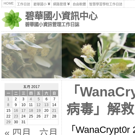
HOME
工作日誌
碧華國小
網路管理
自由軟體
智慧學習學校工作日誌
碧華國小資訊中心
碧華國小資訊管理工作日誌
「WanaCry
五月 2017
一
二
三
四
五
六
日
1
2
3
4
5
6
7
病毒」解救
8
9
10
11
12
13
14
15
16
17
18
19
20
21
22
23
24
25
26
27
28
29
30
31
「WanaCrypt
« 四月
六月