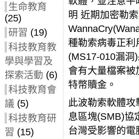
軟體，並注意平
生命教育
明 近期加密勒
(25)
WannaCry(Wan
研習
(19)
種勒索病毒正利用 
科技教育教
(MS17-010
學與學習及
會有大量檔案被
探索活動
(6)
特幣贖金。
科技教育會
此波勒索軟體攻
議
(5)
息區塊(SMB)
科技教育研
台灣受影響的電腦以
習
(15)