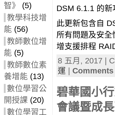
智》
(5)
DSM 6.1.1 的
教學科技增
此更新包含自 DS
能
(56)
所有問題及安全
教師數位增
增支援排程 RAID s
能
(5)
8 五月, 2017 | C
教師數位素
運
|
Comments 
養增能
(13)
數位學習公
碧華國小行
開授課
(20)
會議暨成長研習
數位學習工