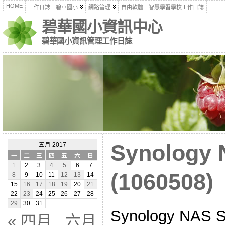
HOME
工作日誌
碧華國小
網路管理
自由軟體
智慧學習學校工作日誌
碧華國小資訊中心
碧華國小資訊管理工作日誌
Synolog
五月 2017
一
二
三
四
五
六
日
1
2
3
4
5
6
7
(1060508)
8
9
10
11
12
13
14
15
16
17
18
19
20
21
22
23
24
25
26
27
28
29
30
31
Synology NA
« 四月
六月