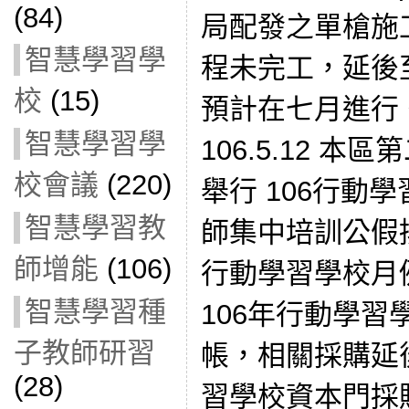
(84)
局配發之單槍施
智慧學習學
程未完工，延後
校
(15)
預計在七月進行
智慧學習學
106.5.12 
校會議
(220)
舉行 106行動
智慧學習教
師集中培訓公假排
師增能
(106)
行動學習學校月
智慧學習種
106年行動學
子教師研習
帳，相關採購延後
(28)
習學校資本門採