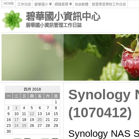
HOME
工作日誌
碧華國小
網路管理
自由軟體
智慧學習學校工作日誌
碧華國小資訊中心
碧華國小資訊管理工作日誌
Synolog
四月 2018
一
二
三
四
五
六
日
1
(1070412)
2
3
4
5
6
7
8
9
10
11
12
13
14
15
16
17
18
19
20
21
22
23
24
25
26
27
28
29
Synology NA
30