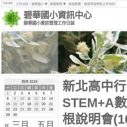
HOME
工作日誌
碧華國小
網路管理
自由軟體
智慧學習學校工作日誌
碧華國小資訊中心
碧華國小資訊管理工作日誌
新北高中行
四月 2019
一
二
三
四
五
六
日
1
2
3
4
5
6
7
STEM+
8
9
10
11
12
13
14
15
16
17
18
19
20
21
22
23
24
25
26
27
28
根說明會(10
29
30
« 三月
五月