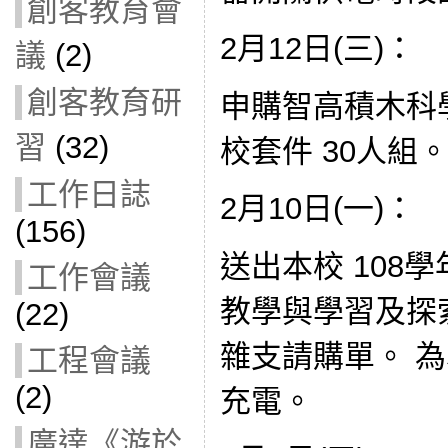
創客教育會
2月12日(三)：
議
(2)
創客教育研
申購智高積木科
習
(32)
校套件 30人組
工作日誌
2月10日(一)：
(156)
送出本校 108
工作會議
教學與學習及探
(22)
雜支請購單。 為本校
工程會議
(2)
充電。
廣達《游於