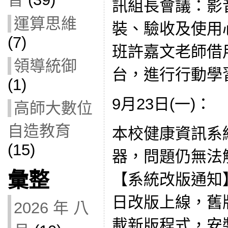
訊組長會議：影
運算思維
裝、驗收及使用
(7)
班許嘉文老師借用i
領導統御
台，進行行動學
(1)
9月23日(一)：
高師大數位
自造教育
本校健康資訊系
(15)
器，問題仍無法
彙整
【系統改版通知】
日改版上線，舊
2026 年 八
載新版程式，安