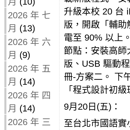
月
(10)
升級本校 20 台 i
2026 年 七
版，開啟「輔助
月
(13)
電至 90% 以上
2026 年 六
節點：安裝高師大 N
月
(9)
版、USB 驅動
2026 年 五
冊-方案二。 
月
(14)
「程式設計初級
2026 年 四
9月20日(五)：
月
(14)
2026 年 三
至台北市國語實