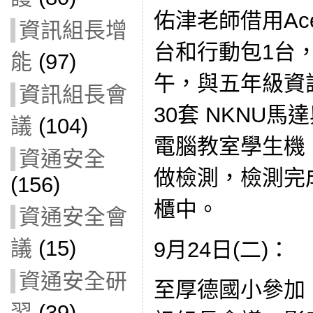
佑津老師借用Acer
資訊組長增
台和行動包1台
能
(97)
午，與五年級資
資訊組長會
30套 NKNU
議
(104)
電腦教室學生機
資通安全
做檢測，檢測完
(156)
櫃中。
資通安全會
議
(15)
9月24日(二)：
資通安全研
至厚德國小參加：
習
(39)