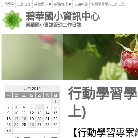
HOME
工作日誌
碧華國小
網路管理
自由軟體
智慧學習學校工作日誌
碧華國小資訊中心
碧華國小資訊管理工作日誌
行動學習學
九月 2019
一
二
三
四
五
六
日
1
上)
2
3
4
5
6
7
8
9
10
11
12
13
14
15
16
17
18
19
20
21
22
23
24
25
26
27
28
29
【行動學習專案
30