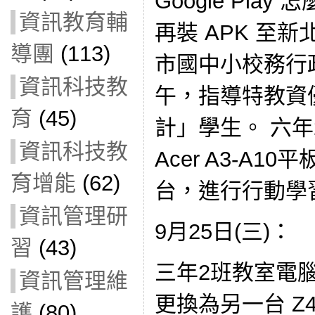
Google Play
資訊教育輔
再裝 APK 至
導團
(113)
市國中小校務行
資訊科技教
午，指導特教資
育
(45)
計」學生。 六
資訊科技教
Acer A3-A1
育增能
(62)
台，進行行動學
資訊管理研
9月25日(三)：
習
(43)
三年2班教室電腦
資訊管理維
更換為另一台 Z4
護
(80)