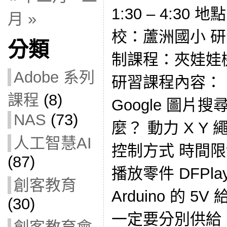
1:30 – 4:3
月 »
校：蘆洲國小 
分類
制課程：夾娃娃
Adobe 系列
研習課程內容：
課程
(8)
Google 圖片
NAS
(73)
麼？ 動力 X Y
人工智慧AI
控制方式 時間限
(87)
播放零件 DFPla
創客教育
Arduino 的 5V 
(30)
一定要分別供給 DF