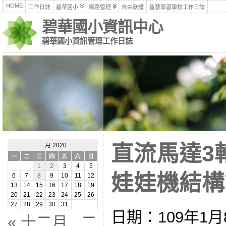
HOME
工作日誌
碧華國小
網路管理
自由軟體
智慧學習學校工作日誌
碧華國小資訊中心
碧華國小資訊管理工作日誌
直流馬達3
一月 2020
一
二
三
四
五
六
日
1
2
3
4
5
娃娃機結構設計
6
7
8
9
10
11
12
13
14
15
16
17
18
19
20
21
22
23
24
25
26
27
28
29
30
31
日期：109年1月
« 十二月
二