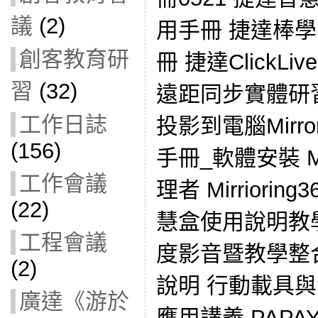
議
(2)
用手冊 捷達棒
創客教育研
冊 捷達Click
習
(32)
遠距同步實體研習
工作日誌
投影到電腦Mirror
(156)
手冊_軟體安裝 M
工作會議
理者 Mirriorin
(22)
慧盒使用說明教學
工程會議
度影音暨教學整
(2)
說明 行動載具
廣達《游於
應用講義 PAPAY