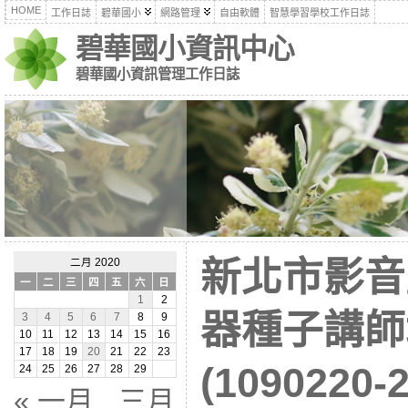
HOME
工作日誌
碧華國小
網路管理
自由軟體
智慧學習學校工作日誌
碧華國小資訊中心
碧華國小資訊管理工作日誌
新北市影音
二月 2020
一
二
三
四
五
六
日
1
2
器種子講師
3
4
5
6
7
8
9
10
11
12
13
14
15
16
17
18
19
20
21
22
23
(1090220-2
24
25
26
27
28
29
« 一月
三月