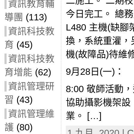
二施工。 二期
資訊教育輔
今日完工。 總務
導團
(113)
L480 主機(缺
資訊科技教
換，系統重灌，另
育
(45)
機(故障品)待維
資訊科技教
9月28日(一)：
育增能
(62)
資訊管理研
8:00 敬師活
習
(43)
協助攝影機架設
資訊管理維
業。 […]
護
(80)
1 九月, 2020 | C