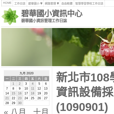
HOME
工作日誌
碧華國小
網路管理
自由軟體
智慧學習學校工作日誌
碧華國小資訊中心
碧華國小資訊管理工作日誌
新北市10
九月 2020
一
二
三
四
五
六
日
1
2
3
4
5
6
資訊設備採
7
8
9
10
11
12
13
14
15
16
17
18
19
20
21
22
23
24
25
26
27
(1090901)
28
29
30
« 八月
十月