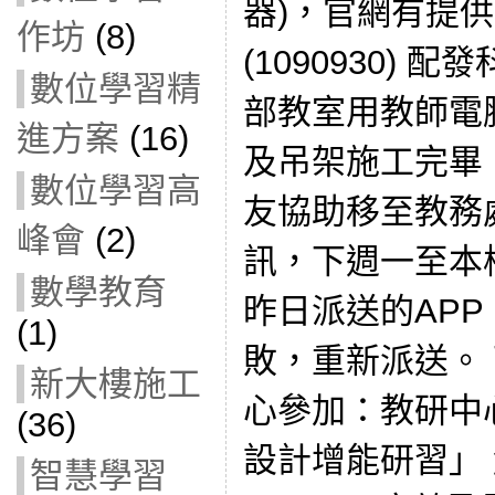
器)，官網有提
作坊
(8)
(1090930) 
數位學習精
部教室用教師電
進方案
(16)
及吊架施工完畢
數位學習高
友協助移至教務
峰會
(2)
訊，下週一至本校
數學教育
昨日派送的AP
(1)
敗，重新派送。
新大樓施工
心參加：教研中
(36)
設計增能研習」
智慧學習