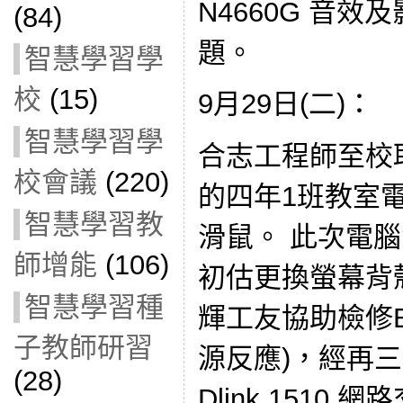
N4660G 音
(84)
題。
智慧學習學
校
(15)
9月29日(二)：
智慧學習學
合志工程師至校取
校會議
(220)
的四年1班教室
智慧學習教
滑鼠。 此次電
師增能
(106)
初估更換螢幕背殼
智慧學習種
輝工友協助檢修B
子教師研習
源反應)，經再三
(28)
Dlink 1510