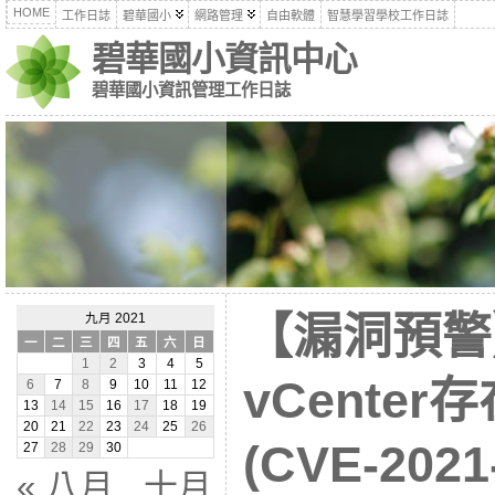
HOME
工作日誌
碧華國小
網路管理
自由軟體
智慧學習學校工作日誌
碧華國小資訊中心
碧華國小資訊管理工作日誌
【漏洞預警】
九月 2021
一
二
三
四
五
六
日
1
2
3
4
5
vCente
6
7
8
9
10
11
12
13
14
15
16
17
18
19
20
21
22
23
24
25
26
(CVE-2021
27
28
29
30
« 八月
十月