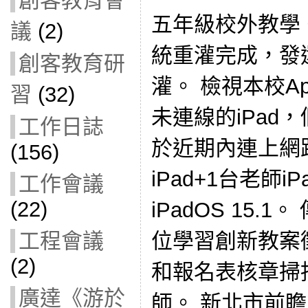
創客教育會
五年級校外教學。
議
(2)
統重灌完成，發
創客教育研
灌。 檢視本校Ap
習
(32)
未連線的iPad
工作日誌
於近期內連上網路
(156)
iPad+1台老師i
工作會議
(22)
iPadOS 15.
位學習創新教案
工程會議
(2)
和報名表核章掃
廣達《游於
師。 新北市前