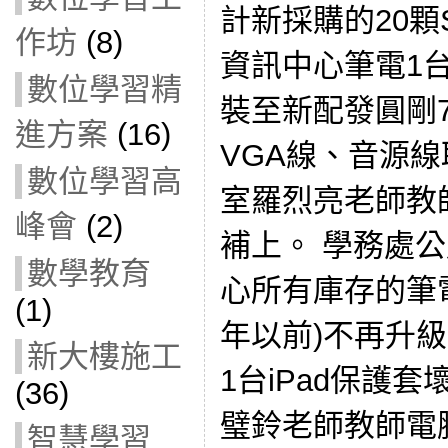
計新採購的20顆
作坊
(8)
資訊中心筆電1台
數位學習精
裝至新配發圓剛7
進方案
(16)
VGA線、音源線
數位學習高
室羅烈亮老師教
峰會
(2)
補上。 學務處
數學教育
心所有庫存的筆電
(1)
年以前)不再升
新大樓施工
1台iPad保護套
(36)
璧鈴老師教師電
智慧學習