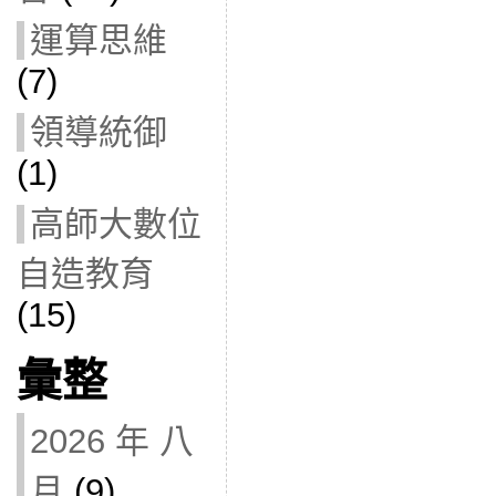
運算思維
(7)
領導統御
(1)
高師大數位
自造教育
(15)
彙整
2026 年 八
月
(9)