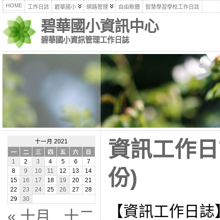
HOME
工作日誌
碧華國小
網路管理
自由軟體
智慧學習學校工作日誌
碧華國小資訊中心
碧華國小資訊管理工作日誌
資訊工作日誌
十一月 2021
一
二
三
四
五
六
日
1
2
3
4
5
6
7
份)
8
9
10
11
12
13
14
15
16
17
18
19
20
21
22
23
24
25
26
27
28
29
30
【資訊工作日誌
« 十月
十二