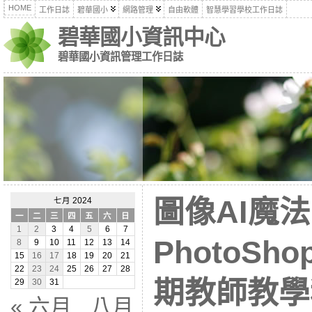
HOME
工作日誌
碧華國小
網路管理
自由軟體
智慧學習學校工作日誌
碧華國小資訊中心
碧華國小資訊管理工作日誌
圖像AI魔法
七月 2024
一
二
三
四
五
六
日
1
2
3
4
5
6
7
PhotoSh
8
9
10
11
12
13
14
15
16
17
18
19
20
21
22
23
24
25
26
27
28
期教師教學
29
30
31
« 六月
八月