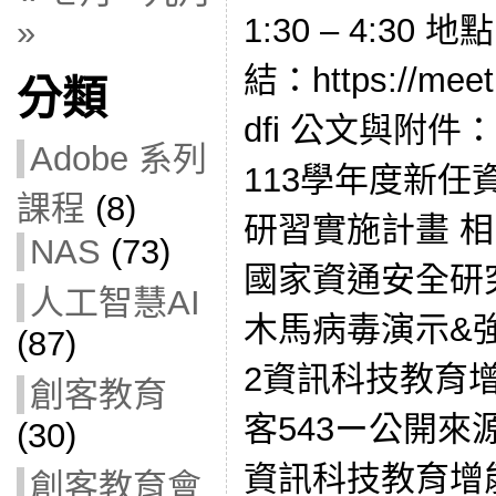
1:30 – 4:3
»
結：https://meet.
分類
dfi 公文與附件： 
Adobe 系列
113學年度新
課程
(8)
研習實施計畫 相
NAS
(73)
國家資通安全研究
人工智慧AI
木馬病毒演示&強
(87)
2資訊科技教育增能培
創客教育
客543ー公開來源
(30)
資訊科技教育增能培訓
創客教育會