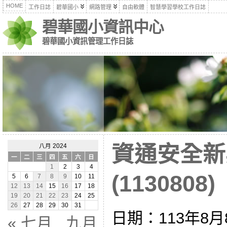
HOME
工作日誌
碧華國小
網路管理
自由軟體
智慧學習學校工作日誌
碧華國小資訊中心
碧華國小資訊管理工作日誌
資通安全新
八月 2024
一
二
三
四
五
六
日
1
2
3
4
(1130808)
5
6
7
8
9
10
11
12
13
14
15
16
17
18
19
20
21
22
23
24
25
26
27
28
29
30
31
日期：113年8月
« 七月
九月